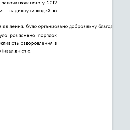
 започаткованого у 2012
иг – надихнути людей по
ідділення, 
було організовано добровільну благодійну ак
було роз’яснено порядок
ожливість оздоровлення в
 інвалідністю.