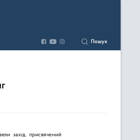
Пошук
иг
вели захід, присвячений