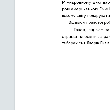
Міжнародному дню дарув
році американкою Еммі 
всьому світу подарувати 
Відділом правової ро
Також, під час з
отримання освіти за рах
таборах смт. Яворів Львів