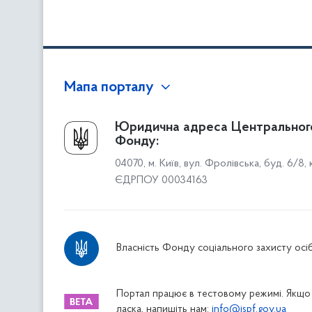
Мапа порталу
Про Фонд
Юридична адреса Центральног
Фонду:
Керівництво
04070, м. Київ, вул. Фролівська, буд. 6/8,
Структура Фонду
ЄДРПОУ 00034163
Територіальні відділення
Вінницьке відділення
Волинське відділення
Власність Фонду соціального захисту осіб
Дніпропетровське відділення
Донецьке відділення
Житомирське відділення
Портал працює в тестовому режимі. Якщо 
ласка, напишіть нам:
info@ispf.gov.ua