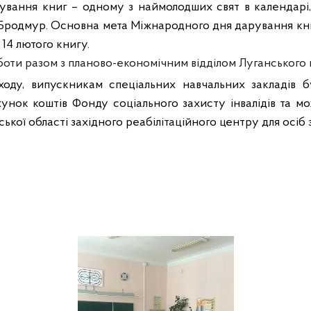
ання книг – одному з наймолодших свят в календарі,
Бродмур. Основна мета Міжнародного дня дарування кн
14 лютого книгу.
боти разом з планово-економічним відділом Луганського в
аходу, випускникам спеціальних навчальних закладів 
унок коштів Фонду соціального захисту інвалідів та м
ської області західного реабілітаційного центру для осіб з