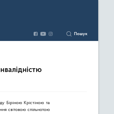
Пошук
інвалідністю
ду Біріною Крістіною та
ння світовою спільнотою