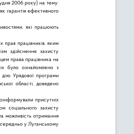
удня 2006 року) на тему:
як гарантія ефективного
ивостями, які працюють
х прав працівників, яким
нізм здійснення захисту
цем права працівника на
ніх було ознайомлено з
а дію Урядової програми
ської області, доведено
проінформували присутніх
ом соціального захисту
 та можливість отримання
середньо у Луганському