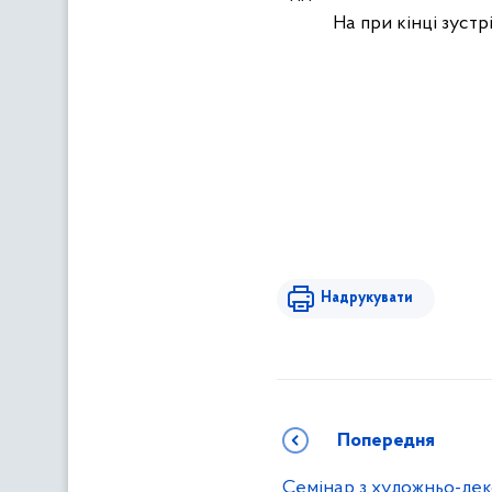
На при кінці зустр
Надрукувати
Попередня
Семінар з художньо-де