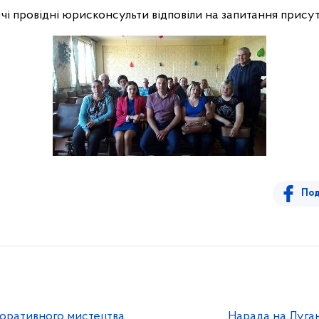
ічі провідні юрисконсульти відповіли на запитання присут
Под
коративного мистецтва
Нарада на Луган