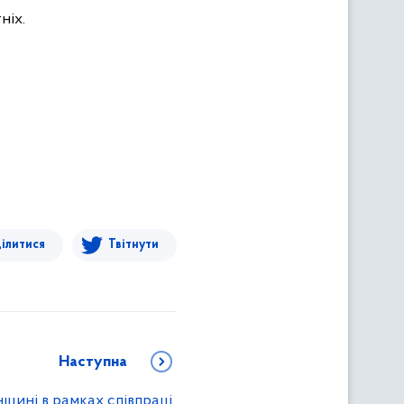
ніх.
ілитися
Твітнути
Наступна
щині в рамках співпраці