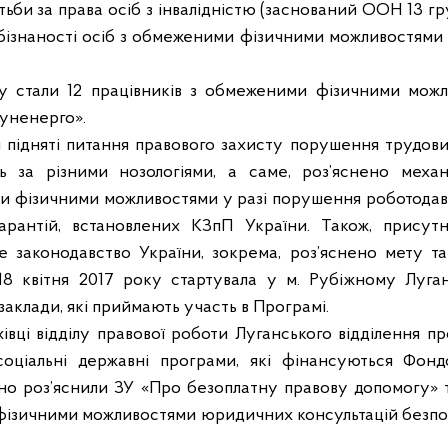
би за права осіб з інвалідністю (заснований ООН 13 гр
бізнаності осіб з обмеженими фізичними можливостями 
у стали 12 працівників з обмеженими фізичними можл
муненерго
»
.
и підняті питання правового захисту порушення трудови
ть за різними нозологіями, а саме, роз’яснено меха
и фізичними можливостями у разі порушення роботодав
арантій, встановлених КЗпП України. Також, присут
 законодавство України, зокрема, роз’яснено мету т
 18 квітня 2017 року стартувала у м. Рубіжному Луган
заклади, які приймають участь в Програмі.
хівці відділу правової роботи Луганського відділення 
соціальні державні програми, які фінансуються Фонд
ально роз’яснили ЗУ «Про безоплатну правову допомогу»
фізичними можливостями юридичних консультацій безпо