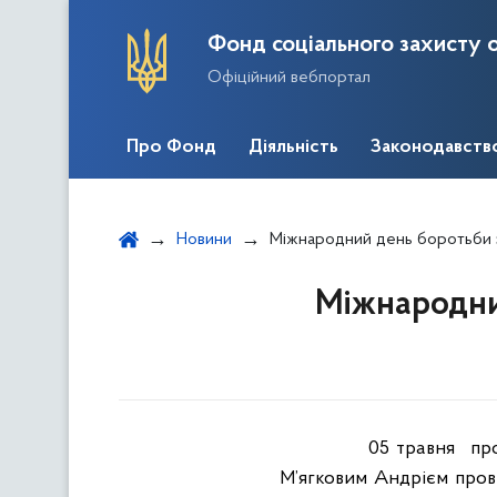
Фонд соціального захисту о
Офіційний вебпортал
Про Фонд
Діяльність
Законодавств
Новини
Міжнародний день боротьби за
Міжнародний
05 травня
пр
М’ягковим Андрієм про