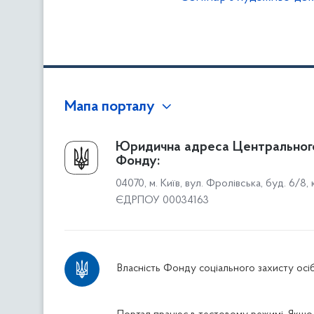
Мапа порталу
Про Фонд
Юридична адреса Центральног
Фонду:
Керівництво
04070, м. Київ, вул. Фролівська, буд. 6/8,
Структура Фонду
ЄДРПОУ 00034163
Територіальні відділення
Вінницьке відділення
Волинське відділення
Власність Фонду соціального захисту осіб
Дніпропетровське відділення
Донецьке відділення