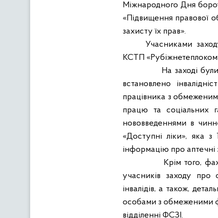
Міжнародного Дня бороть
«Підвищення правової о
захисту їх прав».
Учасниками заход
КСТП «
Рубіжнетеплоко
На заході бул
встановлено інвалідніс
працівника з обмеженим
працю та соціальних г
нововведеннями в чинне
«Доступні ліки», яка з
інформацію про аптечні 
Крім того, фа
учасників заходу про 
інвалідів, а також, дет
особами з обмеженими 
відділенні ФСЗІ.