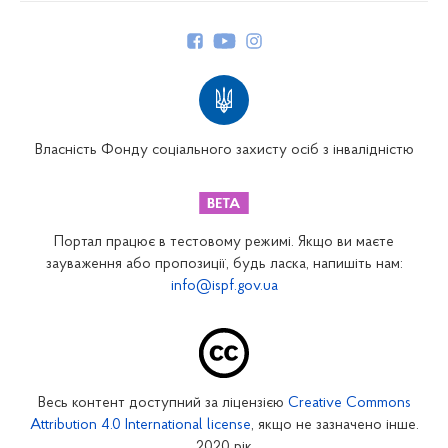
Керівництво
Структура Фонду
Територіальні відділення
Вінницьке відділення
Волинське відділення
Власність Фонду соціального захисту осіб з інвалідністю
Дніпропетровське відділення
Донецьке відділення
Житомирське відділення
Портал працює в тестовому режимі. Якщо ви маєте
Закарпатське відділення
зауваження або пропозиції, будь ласка, напишіть нам:
info@ispf.gov.ua
Запорізьке відділення
Івано-Франківське відділення
Київське міське відділення
Київське обласне відділення
Весь контент доступний за ліцензією
Creative Commons
Кіровоградське відділення
Attribution 4.0 International license
, якщо не зазначено інше.
Луганське відділення
2020 рік