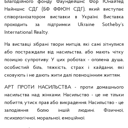
Благодійного фонду Фаундейшнс Фор Юнайтед
Найншнс СДГ (БФ ФФЮН СДГ), який виступає
співорганізатором виставки в Україні. Виставка
проходить за підтримки Ukraine Sotheby’s
International Realty.
На виставці зібрані твори митців, які самі зітнулися
або постраждали від насильства, або мають чітку
позицію супротиву. У цих роботах - оголена душа,
особистий біль, тяжкість, страх і кайдани, які
сковують і не дають жити далі повноцінним життям.
АРТ ПРОТИ НАСИЛЬСТВА - проти домашнього
насильства над жінками. Насильство - це не тільки
побиття, утиск прав або викрадення. Насильство - це
заподіяння болю іншій людині. Фізичної,
психологічної, моральної, емоційної.