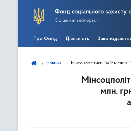
Фонд соціального захисту о
Офіційний вебпортал
Про Фонд
Діяльність
Законодавств
Новини
Мінсоцполітики: За 9 місяців Пенсійний фонд зібрав 1
Мінсоцполіти
млн. гр