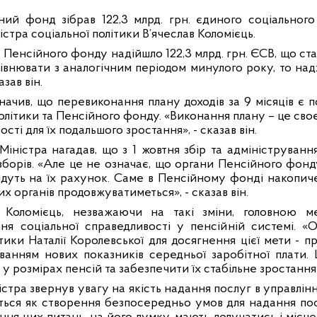
ий фонд зібрав 122,3 млрд. грн. єдиного соціального
стра соціальної політики В’ячеслав Коломієць.
о Пенсійного фонду надійшло 122,3 млрд. грн. ЄСВ, що ст
івнювати з аналогічним періодом минулого року, то над
азав він.
значив, що перевиконання плану доходів за 9 місяців є
літики та Пенсійного фонду. «Виконання плану – це своє
ті для їх подальшого зростання», - сказав він.
Міністра нагадав, що з 1 жовтня збір та адмініструва
 зборів. «Але це не означає, що органи Пенсійного фон
йдуть на їх рахунок. Саме в Пенсійному фонді накопич
их органів продовжуватиметься», - сказав він.
в Коломієць, незважаючи на такі зміни, головною 
ня соціальної справедливості у пенсійній системі. «
ітики Наталії Королевської для досягнення цієї мети -
уванням нових показників середньої заробітної плати.
у розмірах пенсій та забезпечити їх стабільне зростання»,
істра звернув увагу на якість надання послуг в управлі
ться як створення безпосередньо умов для надання посл