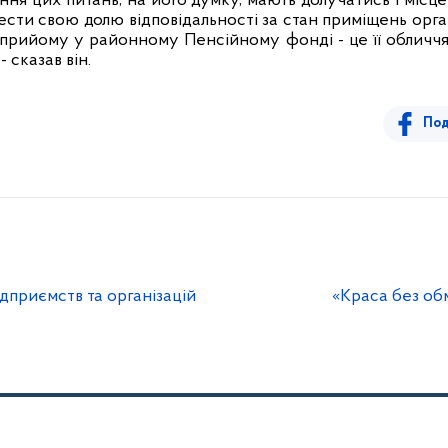
ння цих питань, на його думку, мають долучатись і місце
ести свою долю відповідальності за стан приміщень орга
прийому у районному Пенсійному фонді - це її обличчя,
- сказав він.
Под
дприємств та організацій
«Краса без об