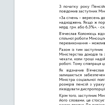
З початку року Пенсійн
повідомив заступник Міні
«За січень – вересень д
надходжень. Якщо ж пор
млрд. грн. або 6,3%», - ск
В’ячеслав Коломієць від
спільної роботи Мінсоцпо
перевиконання – можливос
Разом із тим заступник 
Міністерства доходів та
чекати, коли гроші наді
роботі. Тому співпраця ц
Як відзначив В’ячесла
залишається забезпечен
Міністра соціальної пол
розмірів пенсій з урах
ліквідувати диспропорції 
Крім того, заступник Мін
його словами, це стосує