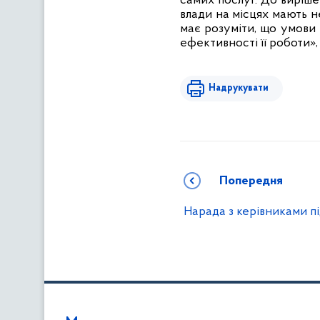
самих послуг. До виріше
влади на місцях мають н
має розуміти, що умови 
ефективності її роботи», 
Надрукувати
Попередня
Нарада з керівниками пі