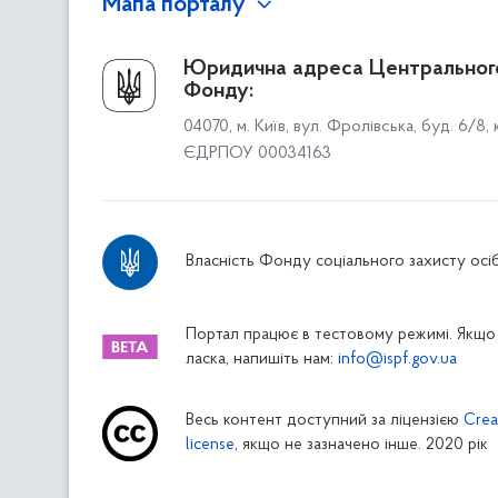
Мапа порталу
Про Фонд
Юридична адреса Центральног
Фонду:
Керівництво
04070, м. Київ, вул. Фролівська, буд. 6/8,
Структура Фонду
ЄДРПОУ 00034163
Територіальні відділення
Вінницьке відділення
Волинське відділення
Власність Фонду соціального захисту осіб
Дніпропетровське відділення
Донецьке відділення
Житомирське відділення
Портал працює в тестовому режимі. Якщо 
ласка, напишіть нам:
info@ispf.gov.ua
Закарпатське відділення
Запорізьке відділення
Весь контент доступний за ліцензією
Crea
Івано-Франківське відділення
license
, якщо не зазначено інше. 2020 рік
Київське міське відділення