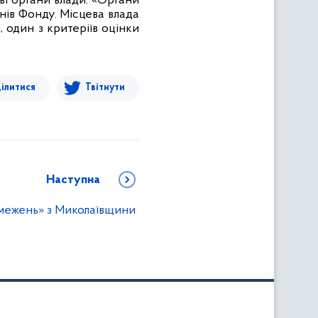
ві органи влади. «Органи
нів Фонду. Місцева влада
 один з критеріїв оцінки
ілитися
Твітнути
Наступна
межень» з Миколаївщини