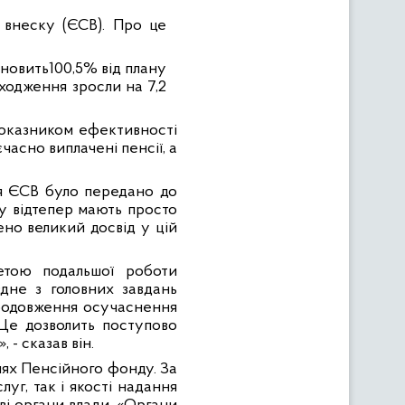
 внеску (ЄСВ). Про це
ановить100,5% від плану
ходження зросли на 7,2
 показником ефективності
часно виплачені пенсії, а
ння ЄСВ було передано до
ду відтепер мають просто
ено великий досвід у цій
метою подальшої роботи
Одне з головних завдань
 продовження осучаснення
 Це дозволить поступово
 - сказав він.
ннях Пенсійного фонду. За
уг, так і якості надання