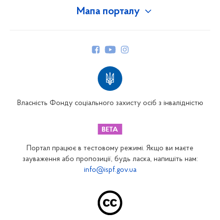
Мапа порталу
Про Фонд
Керівництво
Структура Фонду
Територіальні відділення
Вінницьке відділення
Волинське відділення
Власність Фонду соціального захисту осіб з інвалідністю
Дніпропетровське відділення
Донецьке відділення
Житомирське відділення
Портал працює в тестовому режимі. Якщо ви маєте
Закарпатське відділення
зауваження або пропозиції, будь ласка, напишіть нам:
info@ispf.gov.ua
Запорізьке відділення
Івано-Франківське відділення
Київське міське відділення
Київське обласне відділення