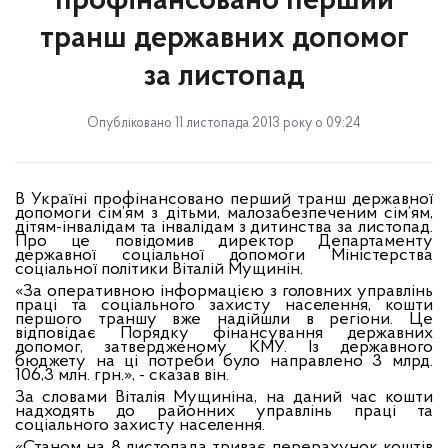
профінансовано перший
транш державних допомог
за листопад
Опубліковано 11 листопада 2013 року о 09:24
В Україні профінансовано перший транш державної
допомоги сім’ям з дітьми, малозабезпеченим сім’ям,
дітям-інвалідам та інвалідам з дитинства за листопад.
Про це повідомив директор Департаменту
державної соціальної допомоги Міністерства
соціальної політики Віталій Мущинін.
«За оперативною інформацією з головних управлінь
праці та соціального захисту населення, кошти
першого траншу вже надійшли в регіони. Це
відповідає Порядку фінансування державних
допомог, затвердженому КМУ. Із державного
бюджету на ці потреби було направлено 3 млрд.
106,3 млн. грн.», - сказав він.
За словами Віталія Мущиніна, на даний час кошти
надходять до районних управлінь праці та
соціального захисту населення.
«Станом на 8 листопада триває перерахунок коштів