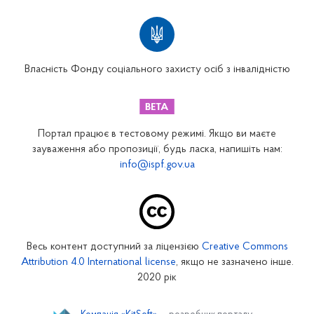
Територіальні відділення
Вінницьке відділення
Волинське відділення
Власність Фонду соціального захисту осіб з інвалідністю
Дніпропетровське відділення
Донецьке відділення
Житомирське відділення
Портал працює в тестовому режимі. Якщо ви маєте
Закарпатське відділення
зауваження або пропозиції, будь ласка, напишіть нам:
info@ispf.gov.ua
Запорізьке відділення
Івано-Франківське відділення
Київське міське відділення
Київське обласне відділення
Весь контент доступний за ліцензією
Creative Commons
Кіровоградське відділення
Attribution 4.0 International license
, якщо не зазначено інше.
Луганське відділення
2020 рік
Львівське відділення