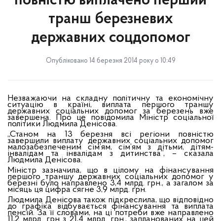
повністю виплачено перший
транш березневих
державних соцдопомог
Опубліковано 14 березня 2014 року о 10:49
Незважаючи на складну політичну та економічну
ситуацію в країні, виплата першого траншу
державних соціальних допомог за березень вже
завершена. Про це повідомила Міністр соціальної
політики Людмила Денісова.
„Станом на 13 березня всі регіони повністю
завершили виплату державних соціальних допомог
малозабезпеченим сім’ям, сім’ям з дітьми, дітям-
інвалідам та інвалідам з дитинства”, – сказала
Людмила Денісова.
Міністр зазначила, що в цілому на фінансування
першого траншу державних соціальних допомог у
березні було направлено 3,4 млрд. грн., а загалом за
місяць ця цифра сягне 3,9 млрд. грн.
Людмила Денісова також підкреслила, що відповідно
до графіка відбувається фінансування та виплата
пенсій. За її словами, на ці потреби вже направлено
11,2 млрд. грн з 21,4 млрд. грн., запланованих на цей