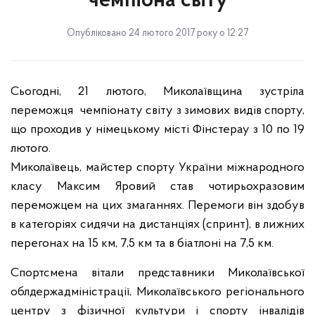
чемпіона світу
Опубліковано 24 лютого 2017 року о 12:27
Сьогодні, 21 лютого, Миколаївщина зустріла
переможця
чемпіонату світу з зимових видів спорту,
що проходив у німецькому місті Фінстерау з 10 по 19
лютого.
Миколаївець, майстер спорту України міжнародного
класу Максим Яровий став чотирьохразовим
переможцем на цих змаганнях. Перемоги він здобув
в категоріях сидячи на дистанціях (спринт), в лижних
перегонах на
15 км
,
7,5 км
та в біатлоні на
7,5 км
.
Спортсмена вітали представники Миколаївської
облдержадміністрації, Миколаївського регіонального
центру з фізичної культури і спорту інвалідів