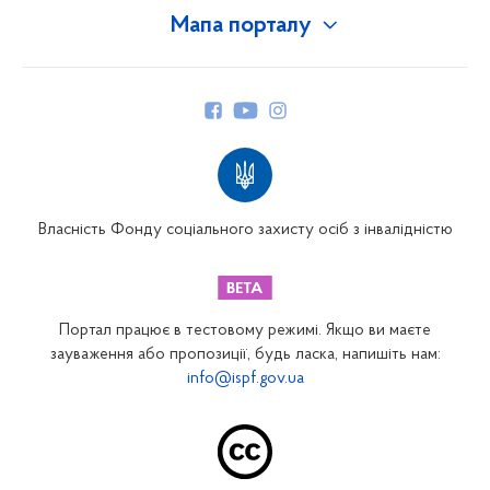
Мапа порталу
Про Фонд
Керівництво
Структура Фонду
Територіальні відділення
Вінницьке відділення
Волинське відділення
Власність Фонду соціального захисту осіб з інвалідністю
Дніпропетровське відділення
Донецьке відділення
Житомирське відділення
Портал працює в тестовому режимі. Якщо ви маєте
Закарпатське відділення
зауваження або пропозиції, будь ласка, напишіть нам:
info@ispf.gov.ua
Запорізьке відділення
Івано-Франківське відділення
Київське міське відділення
Київське обласне відділення