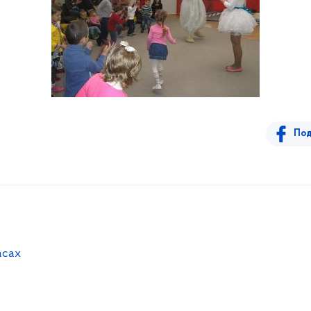
Под
асах