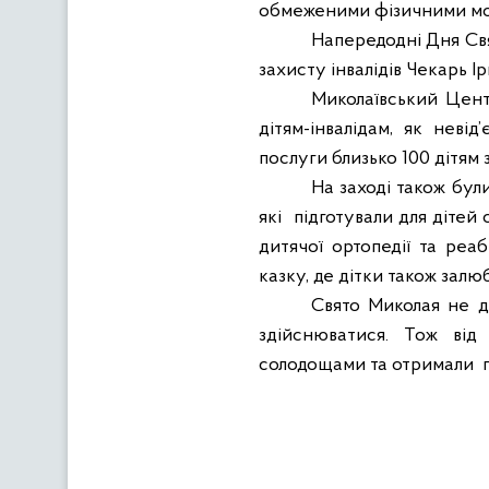
обмеженими фізичними мо
Напередодні Дня Свя
захисту інвалідів Чекарь Ір
Миколаївський Цент
дітям-інвалідам, як невід
послуги близько 100 дітям
На заході також були
які
підготували для дітей
дитячої ортопедії та реаб
казку, де дітки також залю
Свято Миколая не д
здійснюватися. Тож від
солодощами та отримали