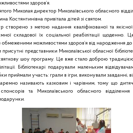
жливостями здоров’я.
того Миколая директор Миколаївського обласного відді
ина Костянтинівна привітала дітей зі святом.
р створено з метою надання кваліфікованої та якісно
’ємної складової їх соціальної реабілітації щоденно. 
 з обмеженими можливостями здоров’я від народження до 1
 присутні представники Миколаївської обласної бібліотеки
 святкову шоу програму. Це вже стало доброю традицією
ілітації. Бібліотекарі подарували маленьким відвідува
бки приймали участь: грали в ігри, виконували завданні, в
аремно називають казковим і чарівним, тому що дитячі
 спонсорів та Миколаївського обласного відділенн
подарунки.