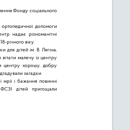
лення Фонду соціального
ї ортопедичної допомоги
Центр надає різноманітні
8-річного віку.
 для дітей ім. В. Лягіна,
 вітати малечу із центру
чам центру хорошу, добру
ідгадували загадки.
 мрії і бажання повинні
я ФСЗІ дітей пригощали