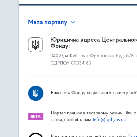
Мапа порталу
Про Фонд
Юридична адреса Центральног
Фонду:
Керівництво
04070, м. Київ, вул. Фролівська, буд. 6/8,
Структура Фонду
ЄДРПОУ 00034163
Територіальні відділення
Вінницьке відділення
Волинське відділення
Власність Фонду соціального захисту осіб
Дніпропетровське відділення
Донецьке відділення
Житомирське відділення
Портал працює в тестовому режимі. Якщо 
ласка, напишіть нам:
info@ispf.gov.ua
Закарпатське відділення
Запорізьке відділення
Весь контент доступний за ліцензією
Crea