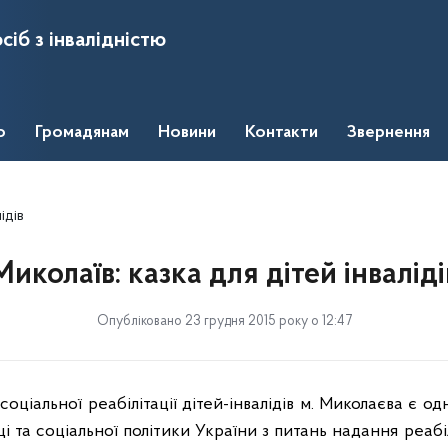
сіб з інвалідністю
о
Громадянам
Новини
Контакти
Звернення
ідів
Миколаїв: казка для дітей інваліді
Опубліковано 23 грудня 2015 року о 12:47
ціальної реабілітації дітей-інвалідів м. Миколаєва є од
і та соціальної політики України з питань надання реабі