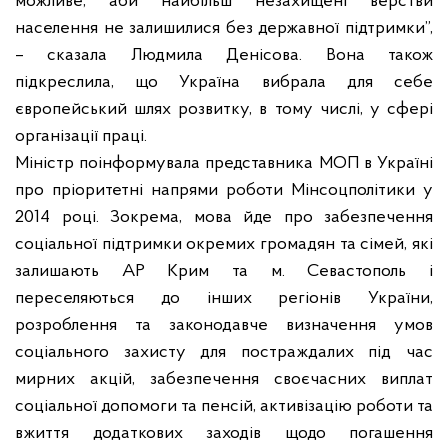
можливе, аби найбільш незахищені верстви
населення не залишилися без державної підтримки”,
– сказала Людмила Денісова. Вона також
підкреслила, що Україна вибрала для себе
європейський шлях розвитку, в тому числі, у сфері
організації праці.
Міністр поінформувала представника МОП в Україні
про пріоритетні напрями роботи Мінсоцполітики у
2014 році. Зокрема, мова йде про забезпечення
соціальної підтримки окремих громадян та сімей, які
залишають АР Крим та м. Севастополь і
переселяються до інших регіонів України,
розроблення та законодавче визначення умов
соціального захисту для постраждалих під час
мирних акцій, забезпечення своєчасних виплат
соціальної допомоги та пенсій, активізацію роботи та
вжиття додаткових заходів щодо погашення