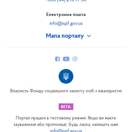
+380 (44) 293-17-56
Електронна пошта
info@ispf.gov.ua
Мапа порталу
Про Фонд
Керівництво
Структура Фонду
Територіальні відділення
Вінницьке відділення
Волинське відділення
Власність Фонду соціального захисту осіб з інвалідністю
Дніпропетровське відділення
Донецьке відділення
Житомирське відділення
Портал працює в тестовому режимі. Якщо ви маєте
Закарпатське відділення
зауваження або пропозиції, будь ласка, напишіть нам:
info@ispf.gov.ua