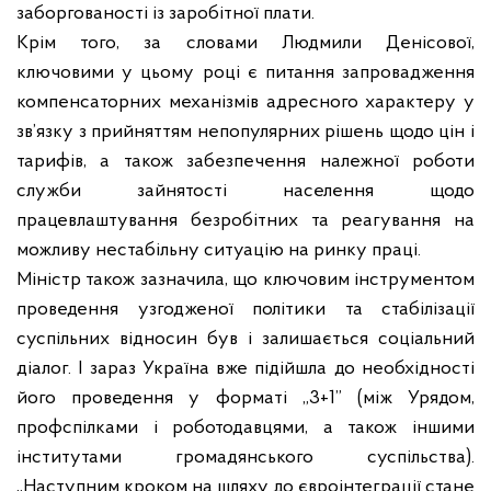
заборгованості із заробітної плати.
Крім того, за словами Людмили Денісової,
ключовими у цьому році є питання запровадження
компенсаторних механізмів адресного характеру у
зв’язку з прийняттям непопулярних рішень щодо цін і
тарифів, а також забезпечення належної роботи
служби зайнятості населення щодо
працевлаштування безробітних та реагування на
можливу нестабільну ситуацію на ринку праці.
Міністр також зазначила, що ключовим інструментом
проведення узгодженої політики та стабілізації
суспільних відносин був і залишається соціальний
діалог. І зараз Україна вже підійшла до необхідності
його проведення у форматі „3+1” (між Урядом,
профспілками і роботодавцями, а також іншими
інститутами громадянського суспільства).
„Наступним кроком на шляху до євроінтеграції стане