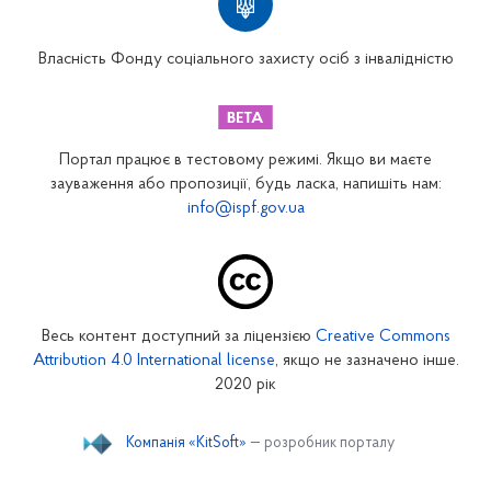
Вінницьке відділення
Волинське відділення
Власність Фонду соціального захисту осіб з інвалідністю
Дніпропетровське відділення
Донецьке відділення
Житомирське відділення
Портал працює в тестовому режимі. Якщо ви маєте
Закарпатське відділення
зауваження або пропозиції, будь ласка, напишіть нам:
info@ispf.gov.ua
Запорізьке відділення
Івано-Франківське відділення
Київське міське відділення
Київське обласне відділення
Весь контент доступний за ліцензією
Creative Commons
Кіровоградське відділення
Attribution 4.0 International license
, якщо не зазначено інше.
Луганське відділення
2020 рік
Львівське відділення
Компанія «KitSoft»
— розробник порталу
Миколаївське відділення
Одеське відділення