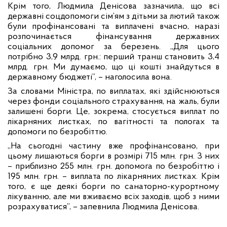
Крім того, Людмила Денісова зазначила, що всі
державні соцдопомоги сім’ям з дітьми за лютий також
були профінансовані та виплачені вчасно, наразі
розпочинається фінансування державних
соціальних допомог за березень. „Для цього
потрібно 3,9 млрд. грн.: перший транш становить 3,4
млрд. грн. Ми думаємо, що ці кошті знайдуться в
державному бюджеті”, – наголосила вона.
За словами Міністра, по виплатах, які здійснюються
через фонди соціального страхування, на жаль, були
залишені борги. Це, зокрема, стосується виплат по
лікарняних листках, по вагітності та пологах та
допомоги по безробіттю.
„На сьогодні частину вже профінансовано, при
цьому лишаються борги в розмірі 715 млн. грн. З них
– приблизно 255 млн. грн. допомога по безробіттю і
195 млн. грн. – виплата по лікарняних листках. Крім
того, є ще деякі борги по санаторно-курортному
лікуванню, але ми вживаємо всіх заходів, щоб з ними
розрахуватися”, – запевнила Людмила Денісова.