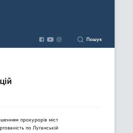
Пошук
цій
ошенням прокурорів міст
ргованість по Луганській