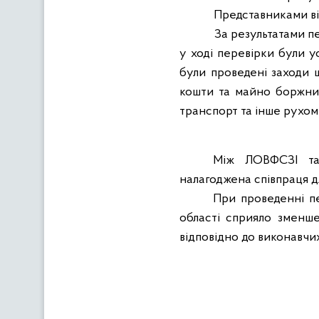
Представниками ві
За результатами п
у ході перевірки були 
були проведені заходи 
кошти та майно боржник
транспорт та інше рухо
Між ЛОВФСЗІ та 
налагоджена співпраця д
При проведенні пе
області сприяло
зменше
відповідно до виконавчих