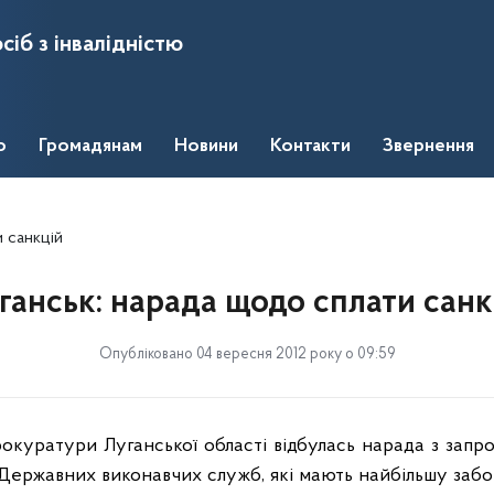
сіб з інвалідністю
о
Громадянам
Новини
Контакти
Звернення
 санкцій
ганськ: нарада щодо сплати санк
Опубліковано 04 вересня 2012 року о 09:59
окуратури Луганської області відбулась нарада з запр
Державних виконавчих служб, які мають найбільшу забо