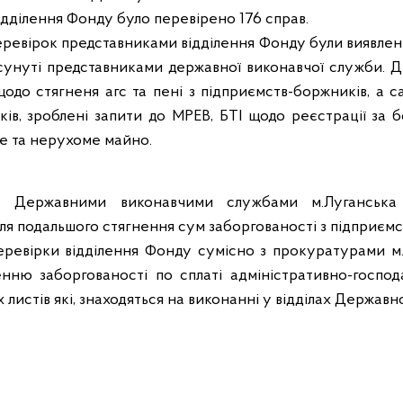
дділення Фонду було перевірено 176 справ.
еревірок представниками відділення Фонду були виявлені
усунуті представниками державної виконавчої служби.
щодо стягненя агс та пені з підприємств-боржників, а 
ів, зроблені запити до МРЕВ, БТІ щодо реєстрації за 
ме та нерухоме майно.
Державними виконавчими службами м.Луганська т
ля подальшого стягнення сум заборгованості з підприємс
ревірки відділення Фонду сумісно з прокуратурами м.
нню заборгованості по сплаті адміністративно-господ
 листів які, знаходяться на виконанні у відділах Державн