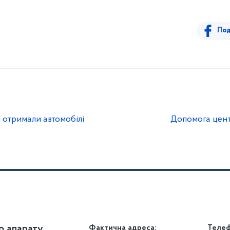
Под
 отримали автомобілі
Допомога цент
о апарату
Громадянам
Фактична адреса:
Теле
Дія