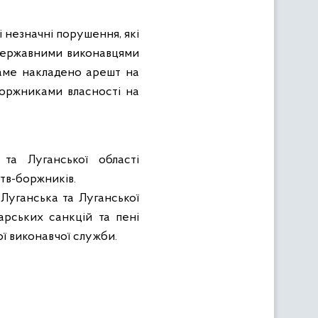
 незначні порушення, які
 Державними виконавцями
саме накладено арешт на
боржниками власності на
а Луганської області
тв-боржників.
Луганська та Луганської
арських санкцій та пені
ої виконавчої служби.