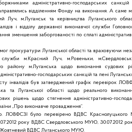
оржниками адміністративно-господарських санкцій 
направлялись відділенням Фонду на виконання. А саме м
ний Луч, м.Луганськ та керівництва Луганського обла
валідів і відділу державної виконавчої служби Головно
тання зменшення заборгованості по сплаті адміністратив
мог прокуратури Луганської області та враховуючи неза
 служби м.Красний Луч, м.Ровеньки, м.Свердловсь
кого району м.Луганська щодо виконання судових р
дміністративно-господарських санкцій та пені Лугансь
сту інвалідів був затверджений графік перевірок ЛОВФ
ка та Луганської області щодо реального виконанн
ових рішень щодо стягнення адміністративно-господа
раїни „Про виконавче провадження”.
12р. ЛОВФСЗІ було перевірено ВДВС Краснолуцького 
07.2012 року ВДВС Свердловського МУЮ, 30.07.2012 ро
у Жовтневий ВДВС Луганського МУЮ.