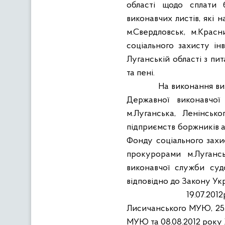
області щодо сплати б
виконавчих листів, які 
м.Свердловськ, м.Крас
соціального захисту ін
Луганській області з пи
та пені.
На виконання ви
Державної виконавчої
м.Луганська, Ленінсь
підприємств боржників а
Фонду соціального захи
прокурорами м.Лугансь
виконавчої служби суд
відповідно до Закону Ук
19.07.20
Лисичанського МУЮ, 25.
МУЮ та 08.08.2012 рок