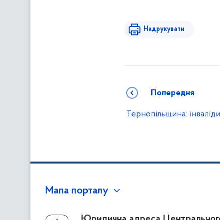
Надрукувати
Попередня
Тернопільщина: інваліди
Мапа порталу
Про Фонд
Юридична адреса Центральног