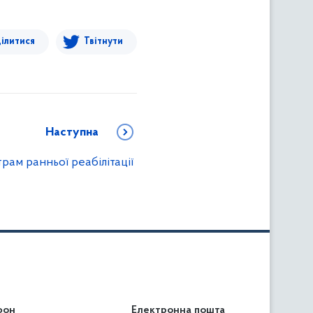
ілитися
Твітнути
Наступна
рам ранньої реабілітації
фон
льність
Електронна пошта