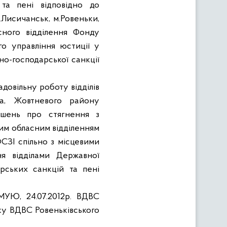
та пені відповідно до
.Лисичанськ, м.Ровеньки,
сного відділення Фонду
го управління юстиції у
но-господарської санкції
довільну роботу відділів
ка, Жовтневого району
ішень про стягнення з
ким обласним відділенням
СЗІ спільно з місцевими
я відділами Державної
рських санкцій та пені
МУЮ, 24.07.2012р. ВДВС
ку ВДВС Ровеньківського