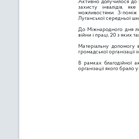
Активно долучилося до п
захисту інвалідів, я
можливостями. З-поміж 
Луганської середньої шк
До Міжнародного дня лю
війни і праці, 20 з яких
Матеріальну допомогу в
громадської організації і
В рамках благодійної ак
організації якого брало 