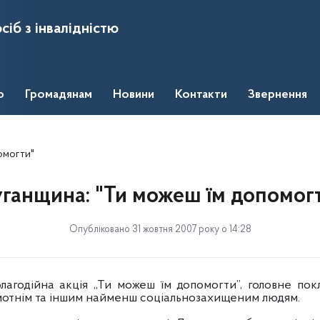
сіб з інвалідністю
о
Громадянам
Новини
Контакти
Звернення
омогти"
ганщина: "Ти можеш їм допомог
Опубліковано 31 жовтня 2007 року о 14:28
лагодійна акція „Ти можеш їм допомогти”, головне пок
амотнім та іншим найменш соціальнозахищеним людям.