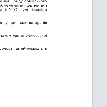
ілення Фонду соціального
 обмеженими фізичними
ції УТОГ, учні-інваліди
нду привітали ветеранів
 також члени Алчевської
чості дітей-інвалідів, в