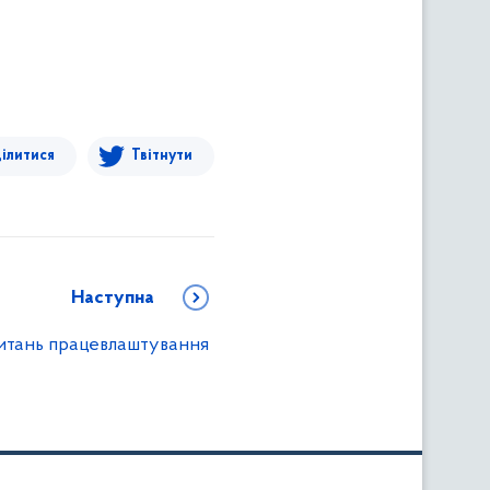
ілитися
Твітнути
Наступна
итань працевлаштування