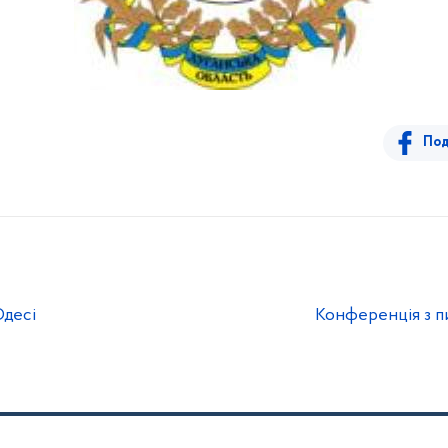
Под
десі
Конференція з п