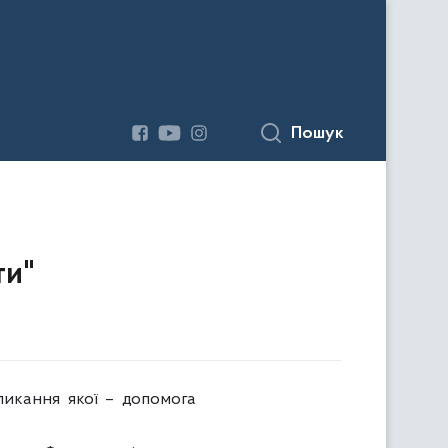
Пошук
ти"
ликання якої – допомога