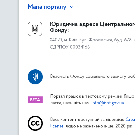
Мапа порталу
Про Фонд
Юридична адреса Центральног
Фонду:
Керівництво
04070, м. Київ, вул. Фролівська, буд. 6/8,
Структура Фонду
ЄДРПОУ 00034163
Територіальні відділення
Вінницьке відділення
Волинське відділення
Власність Фонду соціального захисту осіб
Дніпропетровське відділення
Донецьке відділення
Житомирське відділення
Портал працює в тестовому режимі. Якщо 
ласка, напишіть нам:
info@ispf.gov.ua
Закарпатське відділення
Запорізьке відділення
Весь контент доступний за ліцензією
Crea
Івано-Франківське відділення
license
, якщо не зазначено інше. 2020 рік
Київське міське відділення