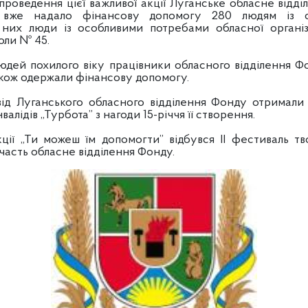
роведення цієї важливої акції Луганське обласне відд
ке вже надало фінансову допомогу 280 людям із
них люди із особливими потребами обласної організа
оли № 45.
дей похилого віку працівники обласного відділення Фо
 також одержали фінансову допомогу.
ід Луганського обласного відділення Фонду отримали
нвалідів „Турбота” з нагоди 15-річчя її створення.
ції „Ти можеш їм допомогти” відбувся ІІ фестиваль твор
участь обласне відділення Фонду.