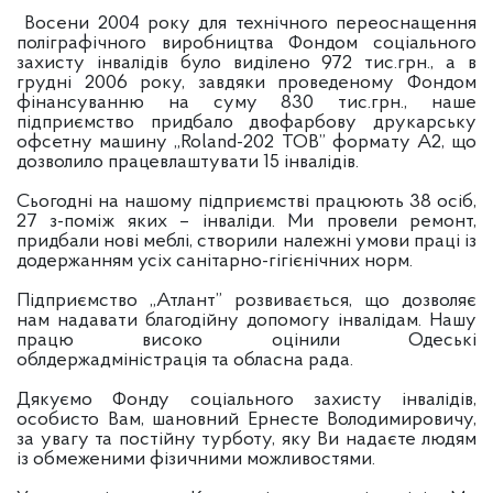
Восени 2004 року для технічного переоснащення
поліграфічного виробництва Фондом соціального
захисту інвалідів було виділено 972 тис.грн., а в
грудні 2006 року, завдяки проведеному Фондом
фінансуванню на суму 830 тис.грн., наше
підприємство придбало двофарбову друкарську
офсетну машину „Roland-202 ТОВ” формату А2, що
дозволило працевлаштувати 15 інвалідів.
Сьогодні на нашому підприємстві працюють 38 осіб,
27 з-поміж яких – інваліди. Ми провели ремонт,
придбали нові меблі, створили належні умови праці із
додержанням усіх санітарно-гігієнічних норм.
Підприємство „Атлант” розвивається, що дозволяє
нам надавати благодійну допомогу інвалідам. Нашу
працю високо оцінили Одеські
облдержадміністрація та обласна рада.
Дякуємо Фонду соціального захисту інвалідів,
особисто Вам, шановний Ернесте Володимировичу,
за увагу та постійну турботу, яку Ви надаєте людям
із обмеженими фізичними можливостями.