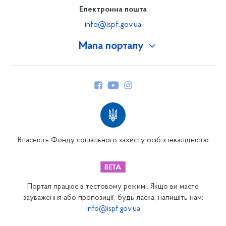
Електронна пошта
info@ispf.gov.ua
Мапа порталу
Про Фонд
Керівництво
Структура Фонду
Територіальні відділення
Вінницьке відділення
Волинське відділення
Власність Фонду соціального захисту осіб з інвалідністю
Дніпропетровське відділення
Донецьке відділення
Житомирське відділення
Портал працює в тестовому режимі. Якщо ви маєте
Закарпатське відділення
зауваження або пропозиції, будь ласка, напишіть нам:
info@ispf.gov.ua
Запорізьке відділення