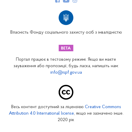
Структура Фонду
Територіальні відділення
Вінницьке відділення
Волинське відділення
Власність Фонду соціального захисту осіб з інвалідністю
Дніпропетровське відділення
Донецьке відділення
Житомирське відділення
Портал працює в тестовому режимі. Якщо ви маєте
Закарпатське відділення
зауваження або пропозиції, будь ласка, напишіть нам:
info@ispf.gov.ua
Запорізьке відділення
Івано-Франківське відділення
Київське міське відділення
Київське обласне відділення
Весь контент доступний за ліцензією
Creative Commons
Кіровоградське відділення
Attribution 4.0 International license
, якщо не зазначено інше.
Луганське відділення
2020 рік
Львівське відділення