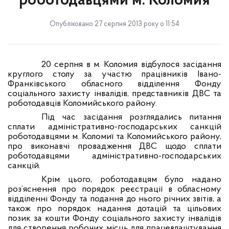
роботодавцями м. Коломия
Опубліковано 27 серпня 2013 року о 11:54
20 серпня в м. Коломия відбулося засідання
круглого столу за участю працівників Івано-
Франківського обласного відділення Фонду
соціального захисту інвалідів, представників ДВС та
роботодавців Коломийського району.
Під час засідання розглядались питання
сплати адміністративно-господарських санкцій
роботодавцями м. Коломиї та Коломийського району,
про виконавчі провадження ДВС щодо сплати
роботодавцями адміністративно-господарських
санкцій.
Крім цього, роботодавцям було надано
роз’яснення про порядок реєстрації в обласному
відділенні Фонду та подання до нього річних звітів, а
також про порядок надання дотацій та цільових
позик за кошти Фонду соціального захисту інвалідів
для створення робочих місць для працевлаштування