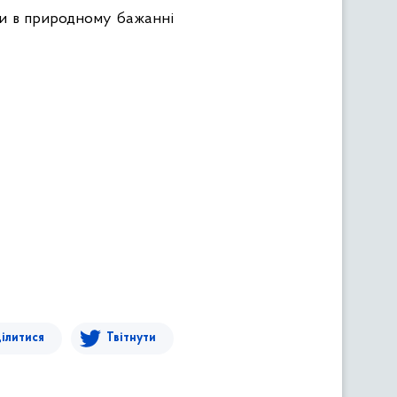
мки в природному бажанні
ілитися
Твітнути