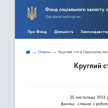
Фонд соціального захисту о
Офіційний вебпортал
Про Фонд
Діяльність
Законодавств
Новини
Круглий стіл в Одеському міс
Круглий с
25 листопада 2013 
фах
i
вц
i
сп
i
льно з робо