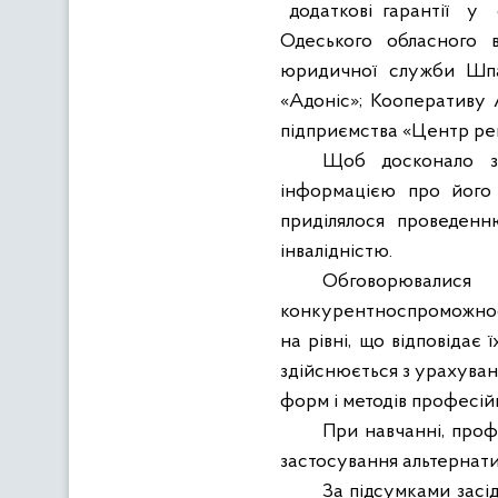
додатков
i
гарант
i
ї
у
Одеського обласного 
юридичної служби Шпак
«Адоніс»; Кооперативу 
підприємства «Центр ре
Щ
об досконало 
i
нформац
i
є
ю про його 
прид
i
лялося проведен
i
нвал
i
дн
ic
тю.
Обговорювалися
конкурентноспроможно
на р
i
вн
i
, що в
i
дпов
i
дає ї
зд
i
йсню
є
ться з урахува
форм
i
метод
i
в профес
i
й
При навчанні, профе
застосування альтернатив
За підсумками засі