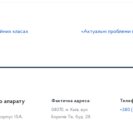
айних класах
«Актуальні проблеми 
о апарату
Громадянам
Фактична адреса:
Теле
Дія
Доступ до публічної інформації
Робо
04070, м. Київ, вул.
+380 (
 корпус 15А,
Боричів Тік, буд. 28
Звіти щодо роботи із запитами на отримання публічної
С
інформації
Р
Звернення громадян
с