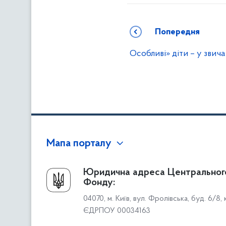
Попередня
Особливі» діти – у звич
Мапа порталу
Про Фонд
Юридична адреса Центральног
Фонду:
Керівництво
04070, м. Київ, вул. Фролівська, буд. 6/8,
Структура Фонду
ЄДРПОУ 00034163
Територіальні відділення