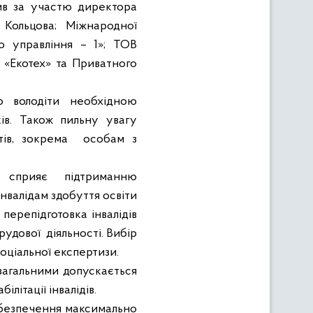
ив за участю директора
 Кольцова; Міжнародної
о управління – 1»; ТОВ
 «Екотех» та Приватного
о волод
i
ти необх
i
дною
к
i
в. Також пильну увагу
т
i
в, зокрема
особам з
сприяє п
i
дтриманню
нвал
i
дам здобуття осв
i
ти
о переп
i
дготовка
i
нвал
i
д
i
в
рудово
ї
д
i
яльност
i
. Виб
i
р
соц
i
ально
ї
експертизи.
 загальними допускається
ітації інвалідів.
безпечення максимально