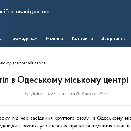
сіб з інвалідністю
о
Громадянам
Новини
Контакти
Звернення
ькому центрі зайнятості
тіл в Одеському міському центрі 
Опубліковано 28 листопада 2013 року о 09:17
року п
i
д час зас
i
дання круглого столу
в Одеському м
i
тодавцями розглянули питання працевлаштування
i
нвал
i
д
i