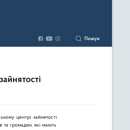
Пошук
зайнятості
ському центр
i
зайнятост
i
в та громадян, як
i
мають