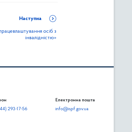
Наступна
працевлаштування осіб з
інвалідністю»
фон
льність
Електронна пошта
тодавцям
44) 293-17-56
info@ispf.gov.ua
плата адміністративно-господарських санкцій
еквізити для сплати адміністративно-господарських
анкцій та/або пені