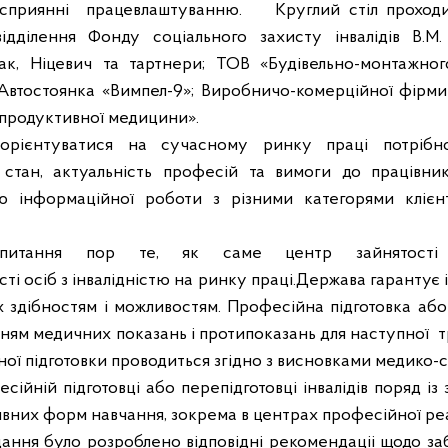
сприянн
i
працевлаштуванню.
Круглий стіл проход
в
i
дд
i
лення Фонду соц
i
ального захисту
i
нвал
i
д
i
в В.М.
, Ніцевич та тартнери; ТОВ «Будівельно-монтажног
Автостоянка «Вимпел-9»; Виробничо-комерційної фірми
продуктивної медицини».
зор
i
є
нтуватися на сучасному ринку прац
i
потр
i
бн
стан, актуальн
i
сть профес
i
й та вимоги до прац
i
вни
ню
i
нформац
i
йно
ї
роботи з р
i
зними категорями кл
i
є
н
 питання пор те, як саме центр зайнятост
i
ст
i
ос
i
б з
i
нвал
i
дн
i
стю на ринку прац
i
.Держава гарантує
i
х зд
i
бностям
i
можливостям.
Профес
i
йна п
i
дготовка аб
нням медичних показань
i
протипоказань для наступно
ї
т
ної п
i
дготовки проводиться зг
i
дно з висновками медико-
сійній підготовці або перепідготовці інвалідів поряд із
них форм навчання, зокрема в центрах професійної реабіл
дання було розроблено відповідні рекомендаці
i
щодо за