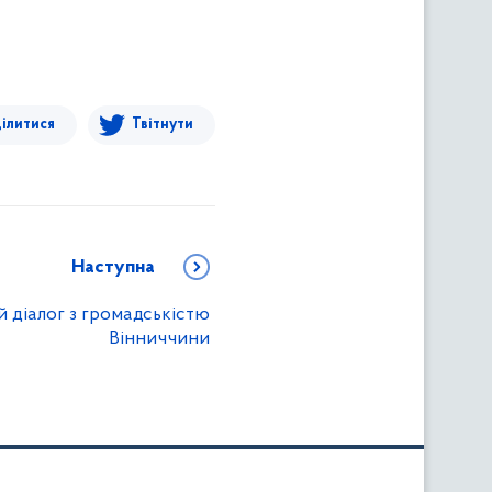
ілитися
Твітнути
Наступна
 діалог з громадськістю
Вінниччини