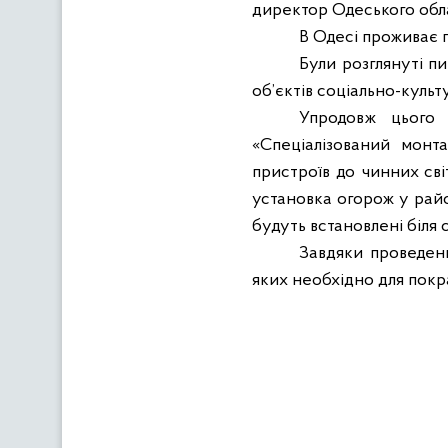
директор Одеського обла
В
Одесі проживає 
Були розглянуті пи
об’єктів соціально-куль
Упродовж цього 
«Спеціалізований монт
пристроїв до чинних св
установка огорож у райо
будуть встановлені біля 
Завдяки проведенн
яких необхідно для покра