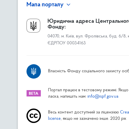
Мапа порталу
Про Фонд
Юридична адреса Центральног
Фонду:
Керівництво
04070, м. Київ, вул. Фролівська, буд. 6/8,
Структура Фонду
ЄДРПОУ 00034163
Територіальні відділення
Вінницьке відділення
Волинське відділення
Власність Фонду соціального захисту осіб
Дніпропетровське відділення
Донецьке відділення
Житомирське відділення
Портал працює в тестовому режимі. Якщо 
ласка, напишіть нам:
info@ispf.gov.ua
Закарпатське відділення
Запорізьке відділення
Весь контент доступний за ліцензією
Crea
Івано-Франківське відділення
license
, якщо не зазначено інше. 2020 рік
Київське міське відділення