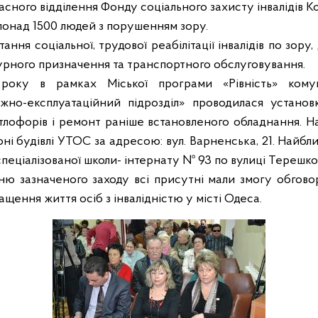
сного відділення Фонду соціального захисту інвалідів Ко
понад 1500 людей з порушенням зору.
тання соціальної, трудової реабілітації інвалідів по зору
турного призначення та транспортного обслуговування.
року в рамках Міської програми «Рівність» кому
ажно-експлуатаційний підрозділ» проводилася установ
ітлофорів і ремонт раніше встановленого обладнання. Н
ні будівлі УТОС за адресою: вул. Варненська, 21. Найбл
спеціалізованої школи- інтернату № 93 по вулиці Терешко
ю зазначеного заходу всі присутні мали змогу обгово
щення життя осіб з інвалідністю у місті Одеса.