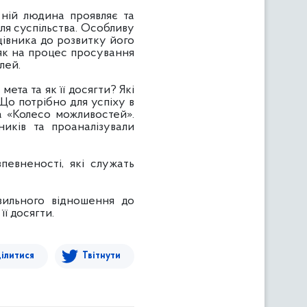
 ній людина проявляє та
для суспільства. Особливу
цівника до розвитку його
 як на процес просування
лей.
ета та як її досягти? Які
о потрібно для успіху в
а «Колесо можливостей».
иків та проаналізували
.
евненості, які служать
вильного відношення до
ї досягти.
ілитися
Твітнути