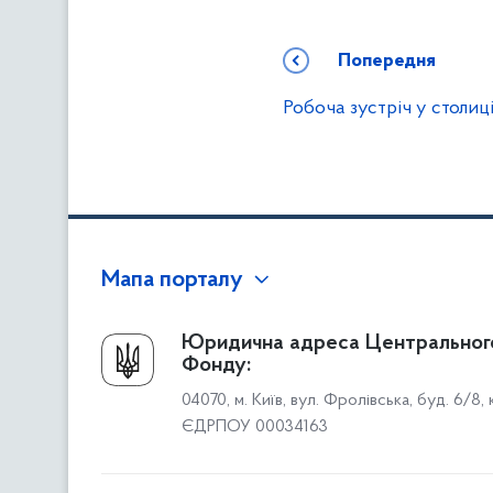
Попередня
Робоча зустріч у столиц
Мапа порталу
Про Фонд
Юридична адреса Центральног
Фонду:
Керівництво
04070, м. Київ, вул. Фролівська, буд. 6/8,
Структура Фонду
ЄДРПОУ 00034163
Територіальні відділення
Вінницьке відділення