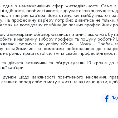
– одна з найважливіших сфер життєдіяльності. Саме в
і здібності, особисті якості, відчуває свою значущість 
ьності відіграє кар’єра. Вона стимулює майбутнього пра
у. На професійну кар’єру потрібно дивитись не тільки,
 але як на послідовну комбінацію певних професійних ро
олу з школярами обговорювались питання: якою має бути м
робити в напрямку вибору професії та пошуку роботи? Щ
зглядалась формула до успіху «Хочу – Можу – Треба» т
лу ознайомились із вимогами роботодавців до працівн
а ринку праці і свої сильні та слабкі професійні якості
а дівчата визначили та обґрунтували 10 кроків до вп
ої кар’єри.
ї думки щодо важливості позитивного мислення, пра
ставити перед собою мету в житті та активно діяти, щоб ї
Под