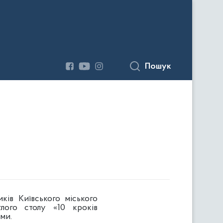
Пошук
ів Київського міського
глого столу «10 кроків
ми.