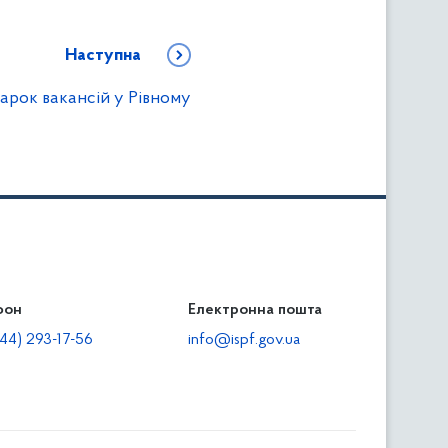
Наступна
арок вакансій у Рівному
фон
льність
Електронна пошта
тодавцям
44) 293-17-56
info@ispf.gov.ua
плата адміністративно-господарських санкцій
еквізити для сплати адміністративно-господарських
анкцій та/або пені
прияння зайнятості та створенню робочих місць для