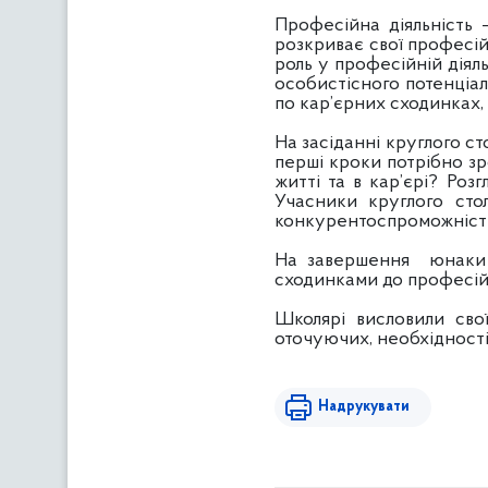
Професійна діяльність 
розкриває свої професійн
роль у професійній діял
особистісного потенціал
по кар’єрних сходинках,
На засіданні круглого ст
перші кроки потрібно з
житті та в кар’єрі? Ро
Учасники круглого сто
конкурентоспроможність н
На завершення юнаки т
сходинками до професійн
Школярі висловили сво
оточуючих, необхідності 
Надрукувати