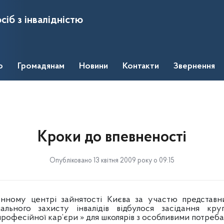
сіб з інвалідністю
о
Громадянам
Новини
Контакти
Звернення
Кроки до впевненості
Опубліковано 13 квітня 2009 року о 09:15
нному центрі зайнятості Києва за участю представник
ального захисту інвалідів відбулося засідання кру
професійної кар’єри » для школярів з особливими потреба