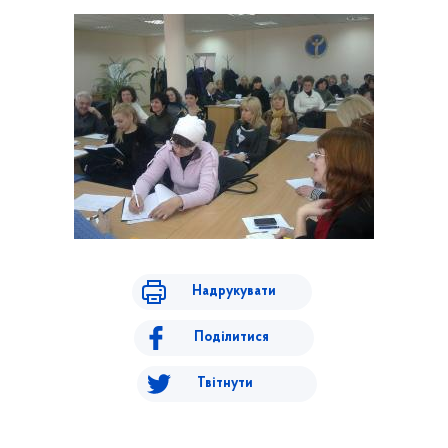
Надрукувати
Поділитися
Твітнути