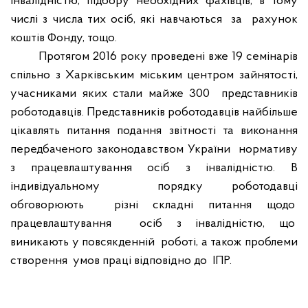
інвалідністю, підбору необхідних фахівців, в тому
числі з числа тих осіб, які навчаються
за
рахунок
коштів Фонду, тощо.
Протягом 2016 року проведені вже 19 семінарів
спільно з Харківським міським центром зайнятості,
учасниками яких стали майже 300
представників
роботодавців. Представників роботодавців найбільше
цікавлять питання подання звітності та виконання
передбаченого законодавством України
нормативу
з працевлаштування осіб з інвалідністю. В
індивідуальному
порядку роботодавці
обговорюють
різні складні питання щодо
працевлаштування
осіб з інвалідністю, що
виникають у повсякденній
роботі, а також проблеми
створення
умов праці відповідно до
ІПР.