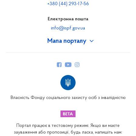
+380 (44) 293-17-56
Електронна пошта
info@ispf.gov.ua
Мапа порталу
Про Фонд
Керівництво
Структура Фонду
Територіальні відділення
Вінницьке відділення
Волинське відділення
Власність Фонду соціального захисту осіб з інвалідністю
Дніпропетровське відділення
Донецьке відділення
Житомирське відділення
Портал працює в тестовому режимі. Якщо ви маєте
Закарпатське відділення
зауваження або пропозиції, будь ласка, напишіть нам: