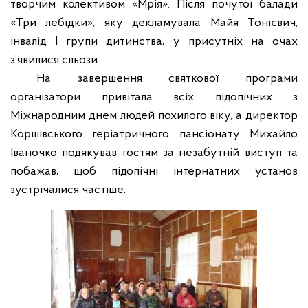
творчим колективом «Мрія». Після почутої балади
«Три лебідки», яку декламувала Майя Тонієвич,
інвалід І групи дитинства, у присутніх на очах
з’явилися сльози.
На завершення святкової програми
організатор
и
привітала всіх підопічних з
Міжнародним днем людей похилого віку, а директор
Коршівського геріатричного пансіонату Михайло
Іваночко
подякував гостям за незабутній виступ та
побажав, щоб підопічні інтернатних установ
зустрічалися частіше.