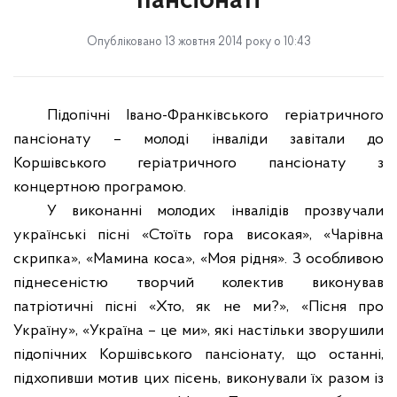
пансіонаті
Опубліковано 13 жовтня 2014 року о 10:43
Підопічні Івано-Франківського геріатричного
пансіонату – молоді інваліди завітали до
Коршівського геріатричного пансіонату з
концертною програмою.
У виконанні молодих інвалідів прозвучали
українські пісні «Стоїть гора високая», «Чарівна
скрипка», «Мамина коса», «Моя рідня». З особливою
піднесеністю творчий колектив виконував
патріотичні пісні «Хто, як не ми?», «Пісня про
Україну», «Україна – це ми», які настільки зворушили
підопічних Коршівського пансіонату, що останні,
підхопивши мотив цих пісень, виконували їх разом із