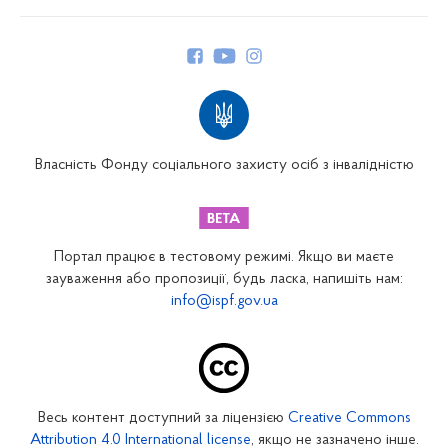
Про Фонд
Керівництво
Структура Фонду
Територіальні відділення
Вінницьке відділення
Волинське відділення
Власність Фонду соціального захисту осіб з інвалідністю
Дніпропетровське відділення
Донецьке відділення
Житомирське відділення
Портал працює в тестовому режимі. Якщо ви маєте
Закарпатське відділення
зауваження або пропозиції, будь ласка, напишіть нам:
info@ispf.gov.ua
Запорізьке відділення
Івано-Франківське відділення
Київське міське відділення
Київське обласне відділення
Весь контент доступний за ліцензією
Creative Commons
Кіровоградське відділення
Attribution 4.0 International license
, якщо не зазначено інше.