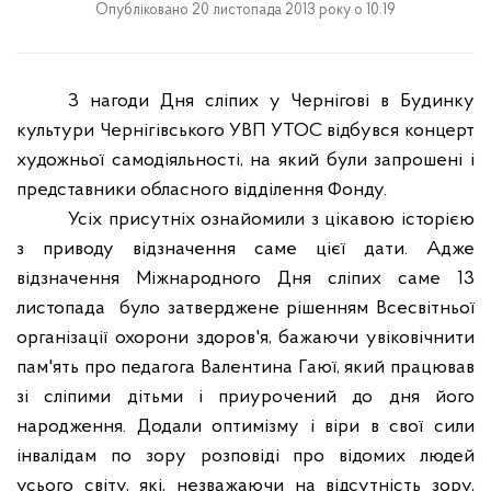
Опубліковано 20 листопада 2013 року о 10:19
З нагоди Дня сліпих у Чернігові в Будинку
культури Чернігівського УВП УТОС відбувся концерт
художньої самодіяльності, на який були запрошені і
представники обласного відділення Фонду.
Усіх присутніх ознайомили з цікавою історією
з приводу відзначення саме цієї дати. Адже
відзначення Міжнародного Дня сліпих саме 13
листопада
було затверджене рішенням
Всесвітньої
організації охорони здоров'я, бажаючи увіковічнити
пам'ять про педагога Валентина Гаюї, який працював
зі сліпими дітьми і приурочений до дня його
народження. Додали оптимізму і віри в свої сили
інвалідам по зору розповіді про відомих людей
усього світу, які, незважаючи на відсутність зору,