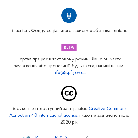
Територіальні відділення
Вінницьке відділення
Волинське відділення
Власність Фонду соціального захисту осіб з інвалідністю
Дніпропетровське відділення
Донецьке відділення
Житомирське відділення
Портал працює в тестовому режимі. Якщо ви маєте
Закарпатське відділення
зауваження або пропозиції, будь ласка, напишіть нам:
info@ispf.gov.ua
Запорізьке відділення
Івано-Франківське відділення
Київське міське відділення
Київське обласне відділення
Весь контент доступний за ліцензією
Creative Commons
Кіровоградське відділення
Attribution 4.0 International license
, якщо не зазначено інше.
Луганське відділення
2020 рік
Львівське відділення