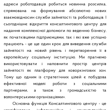
адреси роботодавців робиться
новинна
розсилка,
спрямована на формування абсолютно нових
взаємовідносин служби зайнятості та роботодавців. І
сьогоднішнє відкриття консалтингового центру для
надання комплексної допомоги по веденню бізнесу,
як початківцями підприємцями, так і які вже успішно
працюють - це ще один крок для виведення служби
зайнятості на новий рівень і перетворення її в
європейську соціальну інституцію. Ми прагнемо
використовувати і наповнити простір центрів
зайнятості як платформу для
коворкінгових
зон.
Тому що одним із стратегічних цілей є побудова
ефективної моделі роботи з соціальними
партнерами, а також з громадськістю та
волонтерськими організаціями».
Основна функція Консалтингового центру - це