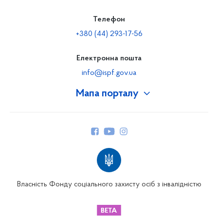
Телефон
+380 (44) 293-17-56
Електронна пошта
info@ispf.gov.ua
Мапа порталу
Про Фонд
Керівництво
Структура Фонду
Територіальні відділення
Вінницьке відділення
Волинське відділення
Власність Фонду соціального захисту осіб з інвалідністю
Дніпропетровське відділення
Донецьке відділення