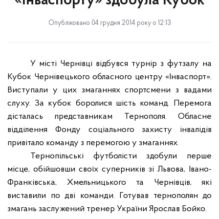
«Інваспорту» здобула Кубок
Опубліковано 04 грудня 2014 року о 12:13
У місті Чернівці відбувся турнір з футзалу на
Кубок Чернівецького обласного центру «Інваспорт».
Виступали у цих змаганнях спортсмени з вадами
слуху. За кубок боролися шість команд
. П
еремога
дісталась представникам Тернополя. Обласне
відділення Фонду соціального захисту інвалідів
привітало команду з перемогою у змаганнях.
Тернопільські футболісти здобули перше
місце, обійшовши своїх суперників зі Львова, Івано-
Франківська, Хмельницького та Чернівців, які
виставили по дві команди. Готував тернополян до
змагань заслужений тренер України Ярослав Бойко.