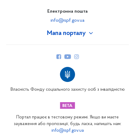
Електронна пошта
info@ispf.gov.ua
Мапа порталу
Про Фонд
Керівництво
Структура Фонду
Територіальні відділення
Вінницьке відділення
Волинське відділення
Власність Фонду соціального захисту осіб з інвалідністю
Дніпропетровське відділення
Донецьке відділення
Житомирське відділення
Портал працює в тестовому режимі. Якщо ви маєте
Закарпатське відділення
зауваження або пропозиції, будь ласка, напишіть нам:
info@ispf.gov.ua
Запорізьке відділення