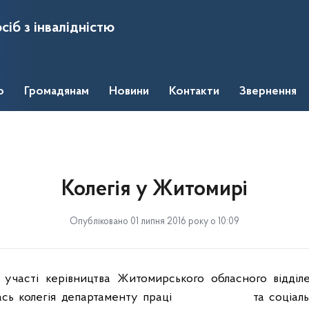
сіб з інвалідністю
о
Громадянам
Новини
Контакти
Звернення
Колегія у Житомирі
Опубліковано 01 липня 2016 року о 10:09
а участі керівництва Житомирського обласного відді
лась колегія департаменту праці
та соціал