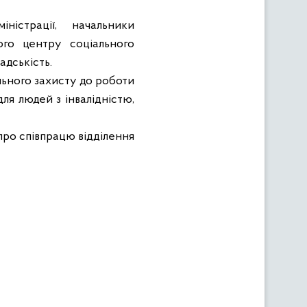
ністрації,
начальники
ого центру соціального
адськість.
ального захисту до роботи
ля людей з інвалідністю,
про співпрацю відділення