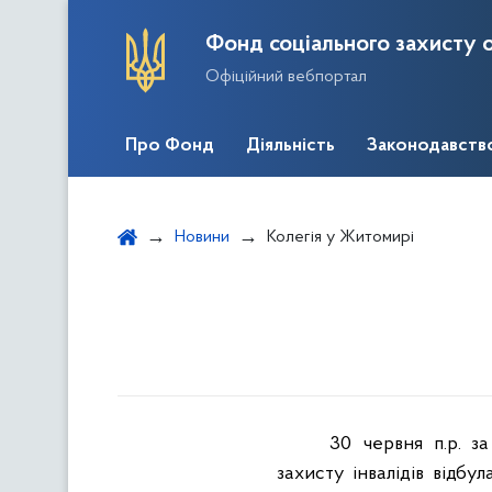
Фонд соціального захисту о
Офіційний вебпортал
Про Фонд
Діяльність
Законодавств
Новини
Колегія у Житомирі
30 червня п.р. з
захисту інвалідів відбу