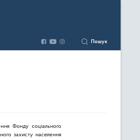
Пошук
лення Фонду соціального
ьного захисту населення