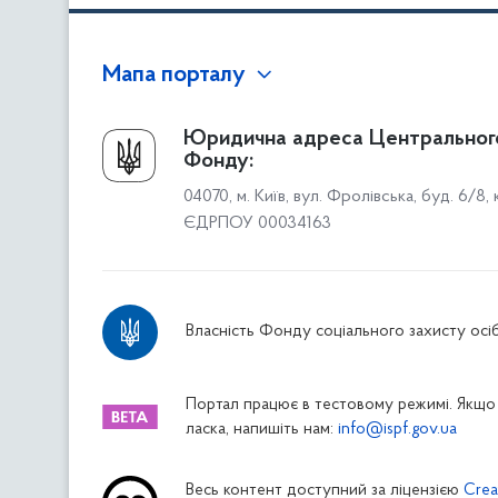
Мапа порталу
Про Фонд
Юридична адреса Центральног
Фонду:
Керівництво
04070, м. Київ, вул. Фролівська, буд. 6/8,
Структура Фонду
ЄДРПОУ 00034163
Територіальні відділення
Вінницьке відділення
Волинське відділення
Власність Фонду соціального захисту осіб
Дніпропетровське відділення
Донецьке відділення
Житомирське відділення
Портал працює в тестовому режимі. Якщо 
ласка, напишіть нам:
info@ispf.gov.ua
Закарпатське відділення
Запорізьке відділення
Весь контент доступний за ліцензією
Crea