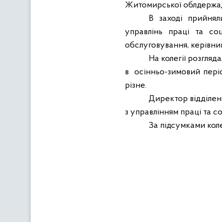
Житомирської облдержад
В заході прийняли
управлінь праці та со
обслуговування, керівник
На колегії розгляд
в
осінньо-зимовий періо
різне.
Директор відділен
з управлінням праці та 
За підсумками коле