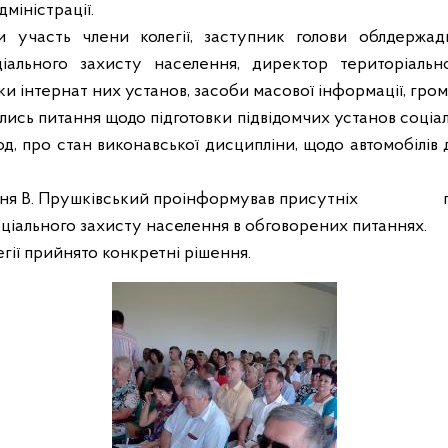
міністрації.
 участь члени колегії, заступник голови облдержадмі
ціального захисту населення, директор територіальн
и інтернат них установ, засоби масової інформації, гром
ались питання щодо підготовки підвідомчих установ соці
д, про стан виконавської дисципліни, щодо автомобілів д
ня В. Прушківський проінформував присутніх
соціального захисту населення в обговорених питаннях.
гії прийнято конкретні рішення.