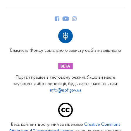
Про Фонд
Керівництво
Структура Фонду
Територіальні відділення
Вінницьке відділення
Волинське відділення
Власність Фонду соціального захисту осіб з інвалідністю
Дніпропетровське відділення
Донецьке відділення
Житомирське відділення
Портал працює в тестовому режимі. Якщо ви маєте
Закарпатське відділення
зауваження або пропозиції, будь ласка, напишіть нам:
info@ispf.gov.ua
Запорізьке відділення
Івано-Франківське відділення
Київське міське відділення
Київське обласне відділення
Весь контент доступний за ліцензією
Creative Commons
Кіровоградське відділення