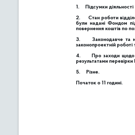
1.
Підсумки діяльності 
2.
Стан роботи відділ
були надані Фондом пі
повернення коштів по по
3.
Законодавче та 
законопроектній роботі т
4.
Про заходи щодо 
результатами перевірки
5.
Різне.
Початок о 11 годині.