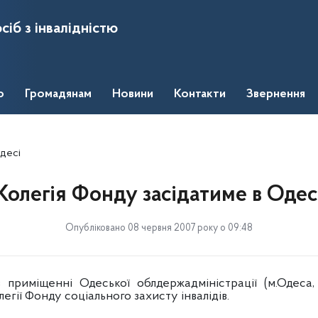
сіб з інвалідністю
о
Громадянам
Новини
Контакти
Звернення
десі
Колегія Фонду засідатиме в Одес
Опубліковано 08 червня 2007 року о 09:48
в приміщенні Одеської облдержадміністрації (м.Одеса
легії Фонду соціального захисту інвалідів.