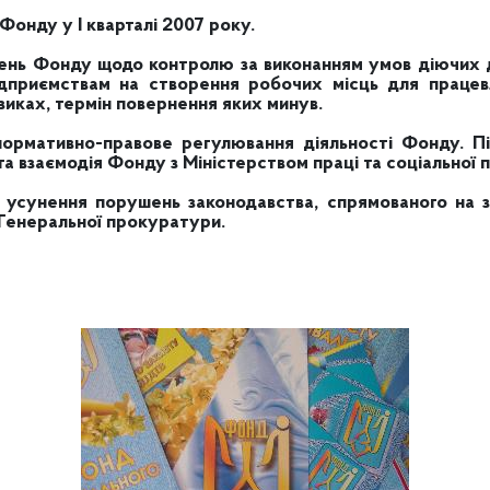
Фонду у І кварталі 2007 року.
ень Фонду щодо контролю за виконанням умов діючих до
дприємствам на створення робочих місць для працевла
зиках, термін повернення яких минув.
нормативно-правове регулювання діяльності Фонду. П
а взаємодія Фонду з Міністерством праці та соціальної п
усунення порушень законодавства, спрямованого на зах
 Генеральної прокуратури.