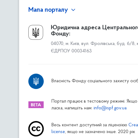
Мапа порталу
Про Фонд
Юридична адреса Центральног
Фонду:
Керівництво
04070, м. Київ, вул. Фролівська, буд. 6/8,
Структура Фонду
ЄДРПОУ 00034163
Територіальні відділення
Вінницьке відділення
Волинське відділення
Власність Фонду соціального захисту осіб
Дніпропетровське відділення
Донецьке відділення
Житомирське відділення
Портал працює в тестовому режимі. Якщо 
ласка, напишіть нам:
info@ispf.gov.ua
Закарпатське відділення
Запорізьке відділення
Весь контент доступний за ліцензією
Crea
Івано-Франківське відділення
license
, якщо не зазначено інше. 2020 рік