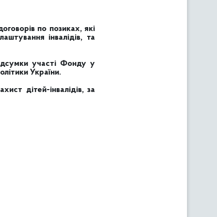
говорів по позиках, які
штування інвалідів, та
ідсумки участі Фонду у
олітики України.
ист дітей-інвалідів, за