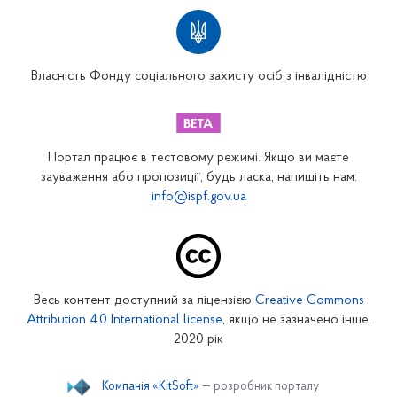
Територіальні відділення
Вінницьке відділення
Волинське відділення
Власність Фонду соціального захисту осіб з інвалідністю
Дніпропетровське відділення
Донецьке відділення
Житомирське відділення
Портал працює в тестовому режимі. Якщо ви маєте
Закарпатське відділення
зауваження або пропозиції, будь ласка, напишіть нам:
info@ispf.gov.ua
Запорізьке відділення
Івано-Франківське відділення
Київське міське відділення
Київське обласне відділення
Весь контент доступний за ліцензією
Creative Commons
Кіровоградське відділення
Attribution 4.0 International license
, якщо не зазначено інше.
Луганське відділення
2020 рік
Львівське відділення
Компанія «KitSoft»
— розробник порталу
Миколаївське відділення