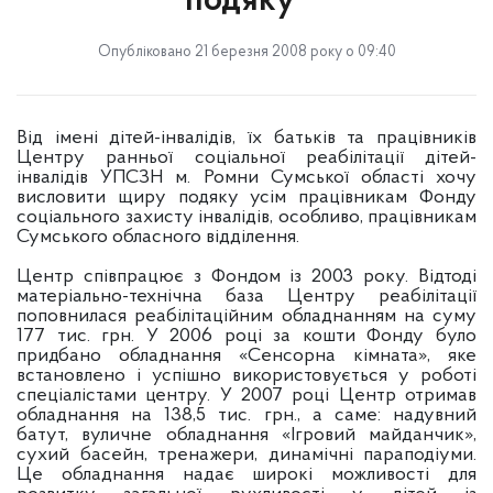
подяку"
Опубліковано 21 березня 2008 року о 09:40
Від імені дітей-інвалідів, їх батьків та працівників
Центру ранньої соціальної реабілітації дітей-
інвалідів УПСЗН м. Ромни Сумської області хочу
висловити щиру подяку усім працівникам Фонду
соціального захисту інвалідів, особливо, працівникам
Сумського обласного відділення.
Центр співпрацює з Фондом із 2003 року. Відтоді
матеріально-технічна база Центру реабілітації
поповнилася реабілітаційним обладнанням на суму
177 тис. грн. У 2006 році за кошти Фонду було
придбано обладнання «Сенсорна кімната», яке
встановлено і успішно використовується у роботі
спеціалістами центру. У 2007 році Центр отримав
обладнання на 138,5 тис. грн., а саме: надувний
батут, вуличне обладнання «Ігровий майданчик»,
сухий басейн, тренажери, динамічні параподіуми.
Це обладнання надає широкі можливості для