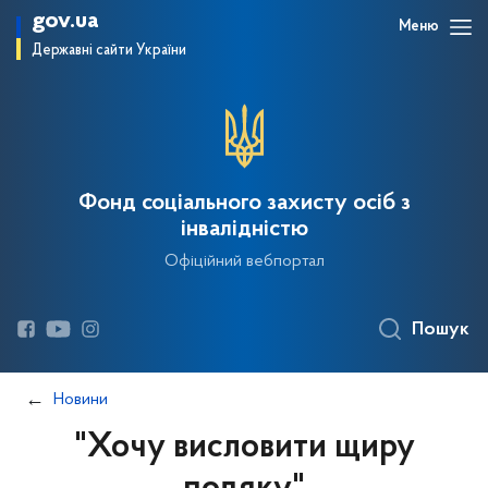
gov.ua
Меню
Державні сайти України
Фонд соціального захисту осіб з
інвалідністю
Офіційний вебпортал
Пошук
Новини
"Хочу висловити щиру