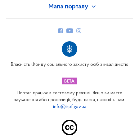
Мапа порталу
Про Фонд
Керівництво
Структура Фонду
Територіальні відділення
Вінницьке відділення
Волинське відділення
Власність Фонду соціального захисту осіб з інвалідністю
Дніпропетровське відділення
Донецьке відділення
Житомирське відділення
Портал працює в тестовому режимі. Якщо ви маєте
Закарпатське відділення
зауваження або пропозиції, будь ласка, напишіть нам:
info@ispf.gov.ua
Запорізьке відділення
Івано-Франківське відділення
Київське міське відділення
Київське обласне відділення