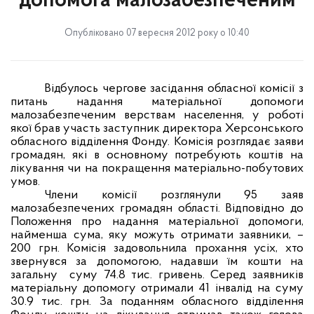
допомога малозабезпеченим
Опубліковано 07 вересня 2012 року о 10:40
Відбулось чергове засідання обласної комісії з
питань надання матеріальної допомоги
малозабезпеченим верствам населення, у роботі
якої брав участь заступник директора Херсонського
обласного відділення Фонду. Комісія розглядає заяви
громадян, які в основному потребують коштів на
лікування чи на покращення матеріально-побутових
умов.
Члени комісії розглянули 95 заяв
малозабезпечених громадян області. Відповідно до
Положення про надання матеріальної допомоги,
найменша сума, яку можуть отримати заявники, –
200 грн. Комісія задовольнила прохання усіх, хто
звернувся за допомогою, надавши їм кошти на
загальну
суму 74.8 тис. гривень. Серед заявників
матеріальну допомогу отримали 41 інвалід на суму
30.9 тис. грн. За поданням обласного відділення