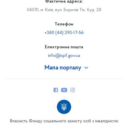
Фактична адреса:
04070, м. Київ, вул. Боричів Тік, буд. 28
Телефон
+380 (44) 293-17-56
Електронна пошта
info@ispf.gov.ua
Мапа порталу
Про Фонд
Керівництво
Структура Фонду
Територіальні відділення
Вінницьке відділення
Волинське відділення
Власність Фонду соціального захисту осіб з інвалідністю
Дніпропетровське відділення