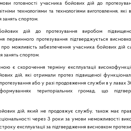
умови готовності учасника бойових дій до протезува
тніми технологіями та технологіями виготовлення, які в
 занять спортом.
бойових дій до протезування виробом підвищеної
ня первинного протезування підтверджується висновко
и про можливість забезпечення учасника бойових дій 
я занять спортом.
іною є скорочення терміну експлуатації високофункці
ойових дій, які отримали протез підвищеної функціонал
ротезування або у разі продовження служби в у лавах 
формуваннях територіальних громад, що підтверд
йових дій, який не продовжує службу, також має пра
ціональності через 3 роки за умови неможливості вик
строку експлуатації за підтвердження висновком протези