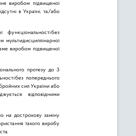
ння виробом підвищеної
ідсутні в Україні, та/або
 функціональності без
м мультидисциплінарної
саме виробом підвищеної
онального протезу до 3
ьності без попереднього
Збройних сил України або
жується відповідними
во на дострокову заміну
ористання такого виробу
ста.