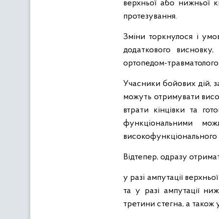
верхньої або нижньої 
протезування.
Зміни торкнулося і умо
додаткового висновку,
ортопедом-травматолого
Учасники бойових дій, з
можуть отримувати висок
втрати кінцівки та гот
функціональними мож
високофункціонального п
Відтепер, одразу отрим
у разі ампутації верхньо
та у разі ампутації ниж
третини стегна, а також у