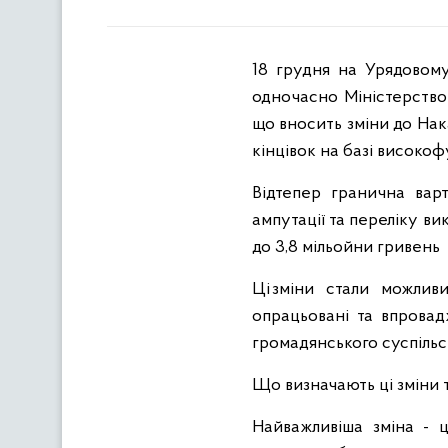
18 грудня на Урядовому
одночасно Міністерство
що вносить зміни до Нака
кінцівок на базі високоф
Відтепер гранична варт
ампутації та переліку ви
до 3,8 мільойни гривень
Ці зміни стали можлив
опрацьовані та впровадж
громадянського суспільс
Що визначають ці зміни т
Найважливіша зміна - 