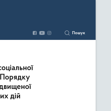
Пошук
соціальної
о Порядку
ідвищеної
их дій