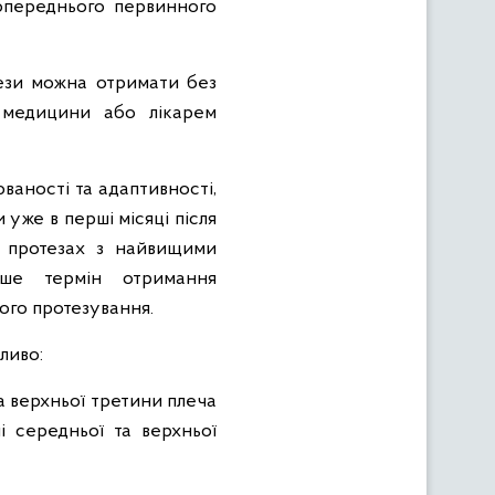
опереднього первинного
тези можна отримати без
ї медицини або лікарем
ваності та адаптивності,
уже в перші місяці після
на протезах з найвищими
іше термін отримання
ого протезування.
ливо:
та верхньої третини плеча
ні середньої та верхньої