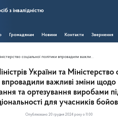
сіб з інвалідністю
о
Громадянам
Новини
Контакти
Звернення
ли важливі зміни щодо Порядку протезування та ортезування виробами підвищеної функціональності для учасників бойових дій
іністрів України та Міністерство 
 впровадили важливі зміни щод
ання та ортезування виробами п
іональності для учасників бойов
Опубліковано 20 грудня 2024 року о 11:00