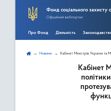
Фонд соціального захисту о
Офіційний вебпортал
Про Фонд
Діяльність
Законодавств
Новини
Кабінет Міністрів України та Міністерство соціальної політики впровади
Кабінет М
політики
протезув
функц