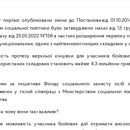
 порталі опубліковано зміни до Постанови від 01.10.20
м соціальної політики було затверджено наказ від 13 г
зу від 25.05.2022 №158 в частині розширення переліку п
ункціональних, одних з найтехнологічніших складових у св
ість протезу верхньої кінцівки для учасників бойови
користаних складових становить майже 4,3 мільйони грив
ими за ініціативи Фонду соціального захисту осіб з
енні у тісній співпраці з Міністерством соціальної п
тва.
а чому вони такі важливі?
це можливість учасника бойових дій отримати висок