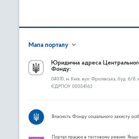
Мапа порталу
Про Фонд
Юридична адреса Центральног
Фонду:
Керівництво
04070, м. Київ, вул. Фролівська, буд. 6/8,
Структура Фонду
ЄДРПОУ 00034163
Територіальні відділення
Вінницьке відділення
Волинське відділення
Власність Фонду соціального захисту осіб
Дніпропетровське відділення
Донецьке відділення
Житомирське відділення
Портал працює в тестовому режимі. Якщо 