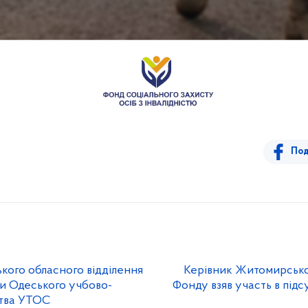
Под
ького обласного відділення
Керівник Житомирсько
и Одеського учбово-
Фонду взяв участь в під
ства УТОС