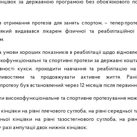
кінцівок за державною програмою без обов’язкового п
в отримання протезів для занять спортом, – тепер про
 який видавався лікарем фізичної та реабілітаційно
м.
а умови хороших показників в реабілітації щодо відновлю
офункціональні та спортивні протези за державні кошти 
овності кукси, проходити навчання та реабілітацію 
ливостями та продовжувати активне життя. Ран
ротезу був встановлений через 12 місяців після первинн
ати високофункціональне та спортивне протезування мож
ї кінцівки на рівні плечового суглоба, на рівні середньої 
ньої кінцівки на рівні тазостегнового суглоба, на рів
 разі ампутації двох нижніх кінцівок;