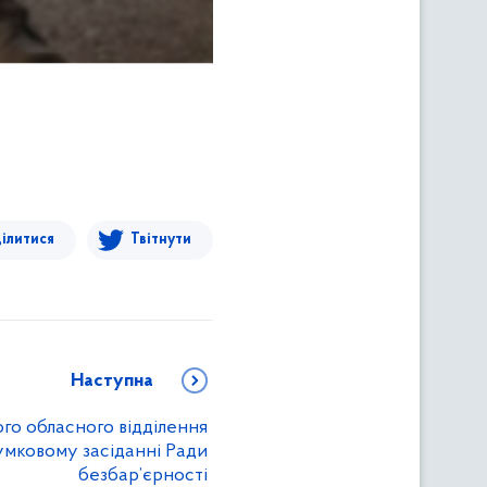
ілитися
Твітнути
Наступна
го обласного відділення
сумковому засіданні Ради
безбар’єрності