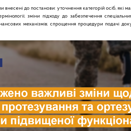
и внесені до постанови: уточнення категорій осіб, які 
термінології; зміни підходу до забезпечення спеціальн
нансових механізмів; спрощення процедури подачі док