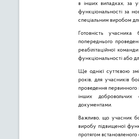
в інших випадках, за 
функціональності за нові
спеціальним виробом для
Готовність учасника 
попереднього проведен
реабілітаційної команд
функціональності або дл
Ще однієї суттєвою зм
років, для учасників б
проведення первинного п
інших добровольчих 
документами.
Важливо, що учасник бо
виробу підвищеної функ
протягом встановленого 