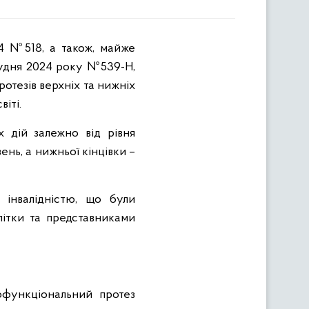
14 №518, а також, майже
рудня 2024 року №539-Н,
ротезів верхніх та нижніх
іті.
х дій залежно від рівня
ень, а нижньої кінцівки –
 інвалідністю, що були
олітки та представниками
офункціональний протез