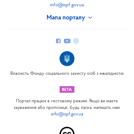
info@ispf.gov.ua
Мапа порталу
Про Фонд
Керівництво
Структура Фонду
Територіальні відділення
Вінницьке відділення
Волинське відділення
Власність Фонду соціального захисту осіб з інвалідністю
Дніпропетровське відділення
Донецьке відділення
Житомирське відділення
Портал працює в тестовому режимі. Якщо ви маєте
Закарпатське відділення
зауваження або пропозиції, будь ласка, напишіть нам:
info@ispf.gov.ua
Запорізьке відділення
Івано-Франківське відділення