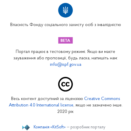
Територіальні відділення
Вінницьке відділення
Волинське відділення
Власність Фонду соціального захисту осіб з інвалідністю
Дніпропетровське відділення
Донецьке відділення
Житомирське відділення
Портал працює в тестовому режимі. Якщо ви маєте
Закарпатське відділення
зауваження або пропозиції, будь ласка, напишіть нам:
info@ispf.gov.ua
Запорізьке відділення
Івано-Франківське відділення
Київське міське відділення
Київське обласне відділення
Весь контент доступний за ліцензією
Creative Commons
Кіровоградське відділення
Attribution 4.0 International license
, якщо не зазначено інше.
Луганське відділення
2020 рік
Львівське відділення
Компанія «KitSoft»
— розробник порталу
Миколаївське відділення