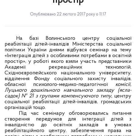
простір
Опубліковано 22 лютого 2017 року о 11:17
На базі
Волинського центру соціальної
реабілітації дітей-інвалідів Міністерства соціальної
політики України днями відбувся семінар на тему
«Інтеграція дітей з особливими потребами в освітній
простір», у роботі якого взяли участь
представники
Академії рекреаційних технологій,
Східноєвропейського національного університету,
відділення Фонду соціального захисту інвалідів,
обласної психолого-медико
-педагогічної
комісії,
Луцького дошкільного навчального закладу (ясла-
садок) № 21 з групами компенсуючого типу,
центру
соціальної реабілітації дітей-інвалідів, громадських
організацій тощо.
Під час семінару обговорювались питання
створення передумов для інтеграції дітей з
інвалідністю до освітніх закладів в умовах
реабілітаційного центру, забезпечення права на