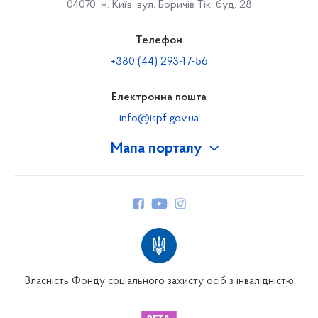
04070, м. Київ, вул. Боричів Тік, буд. 28
Телефон
+380 (44) 293-17-56
Електронна пошта
info@ispf.gov.ua
Мапа порталу
Про Фонд
Керівництво
Структура Фонду
Територіальні відділення
Вінницьке відділення
Волинське відділення
Власність Фонду соціального захисту осіб з інвалідністю
Дніпропетровське відділення
Донецьке відділення