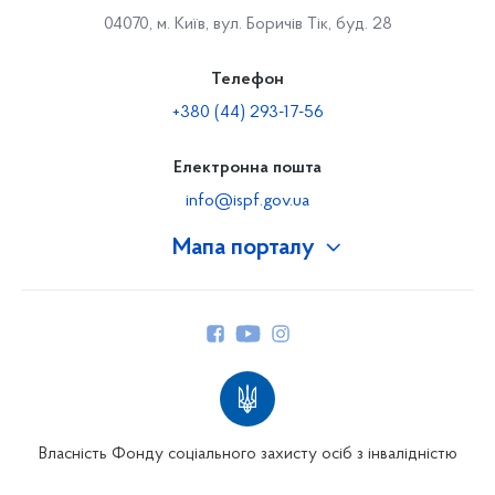
04070, м. Київ, вул. Боричів Тік, буд. 28
Телефон
+380 (44) 293-17-56
Електронна пошта
info@ispf.gov.ua
Мапа порталу
Про Фонд
Керівництво
Структура Фонду
Територіальні відділення
Вінницьке відділення
Волинське відділення
Власність Фонду соціального захисту осіб з інвалідністю
Дніпропетровське відділення