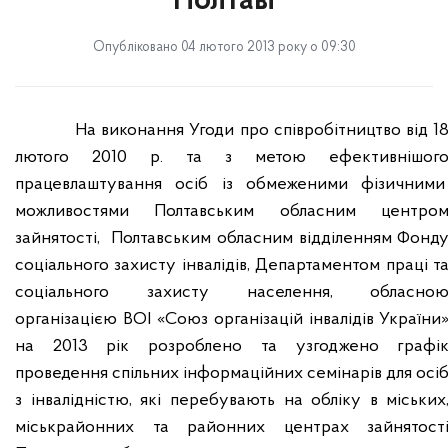
Полтаві
Опубліковано 04 лютого 2013 року о 09:30
На виконання Угоди про співробітництво від 1
лютого 2010 р. та з метою ефективнішог
працевлаштування осіб із обмеженими фізичними
можливостями Полтавським обласним центро
зайнятості,
Полтавським обласним відділенням Фонд
соціального захисту інвалідів, Департаментом праці т
соціального захисту населення, обласно
організацією ВОІ «Союз організацій інвалідів України
на 2013 рік розроблено та узгоджено графі
проведення спільних інформаційних семінарів для осі
з інвалідністю, які перебувають на обліку в міських
міськрайонних та районних центрах зайнятост