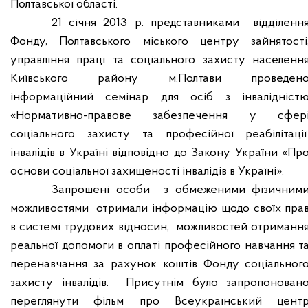
Полтавської області.
21 січня 2013 р. представниками
відділенн
Фонду, Полтавського міського центру зайнятості
управління праці та соціального захисту населенн
Київського району м.Полтави проведен
інформаційний семінар для осіб з інвалідніст
«Нормативно-правове забезпечення у сфер
соціального захисту та професійної реабілітації
інвалідів в Україні відповідно до Закону України «Пр
основи соціальної захищеності інвалідів в Україні».
Запрошені особи
з обмеженими фізичним
можливостями
отримали інформацію щодо своїх пра
в системі трудових відносин,
можливостей отриманн
реальної допомоги в оплаті професійного навчання т
перенавчання за рахунок коштів Фонду соціальног
захисту інвалідів.
Присутнім було запропонован
переглянути фільм про Всеукраїнський цент