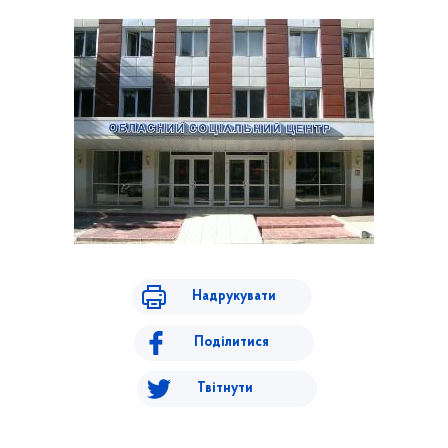
Надрукувати
Поділитися
Твітнути