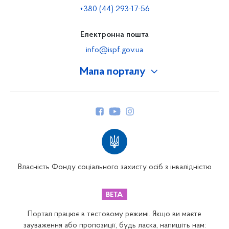
+380 (44) 293-17-56
Електронна пошта
info@ispf.gov.ua
Мапа порталу
Про Фонд
Керівництво
Структура Фонду
Територіальні відділення
Вінницьке відділення
Волинське відділення
Власність Фонду соціального захисту осіб з інвалідністю
Дніпропетровське відділення
Донецьке відділення
Житомирське відділення
Портал працює в тестовому режимі. Якщо ви маєте
Закарпатське відділення
зауваження або пропозиції, будь ласка, напишіть нам: