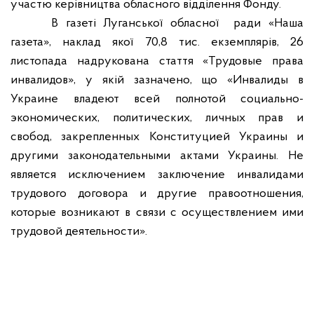
участю керівництва обласного відділення Фонду.
В газеті Луганської обласної
ради «Наша
газета», наклад якої 70,8 тис. екземплярів, 26
листопада надрукована стаття «Трудовые
права
инвалидов
», у якій зазначено, що «
Инвалиды в
Украине владеют всей полнотой социально-
экономических, политических, личных прав и
свобод, закрепленных Конституцией Украины и
другими законодательными актами Украины. Не
является исключением заключение инвалидами
трудового договора и другие правоотношения,
которые возникают в связи с осуществлением ими
трудовой деятельности
».