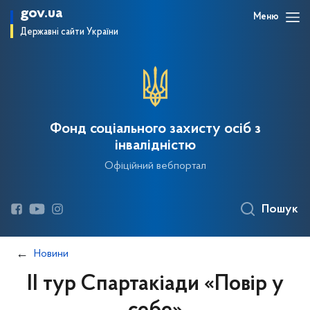
gov.ua
Меню
Державні сайти України
Фонд соціального захисту осіб з
інвалідністю
Офіційний вебпортал
Пошук
Новини
ІІ тур Спартакіади «Повір у