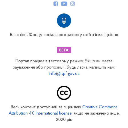
Структура Фонду
Територіальні відділення
Вінницьке відділення
Волинське відділення
Власність Фонду соціального захисту осіб з інвалідністю
Дніпропетровське відділення
Донецьке відділення
Житомирське відділення
Портал працює в тестовому режимі. Якщо ви маєте
Закарпатське відділення
зауваження або пропозиції, будь ласка, напишіть нам:
info@ispf.gov.ua
Запорізьке відділення
Івано-Франківське відділення
Київське міське відділення
Київське обласне відділення
Весь контент доступний за ліцензією
Creative Commons
Кіровоградське відділення
Attribution 4.0 International license
, якщо не зазначено інше.
Луганське відділення
2020 рік