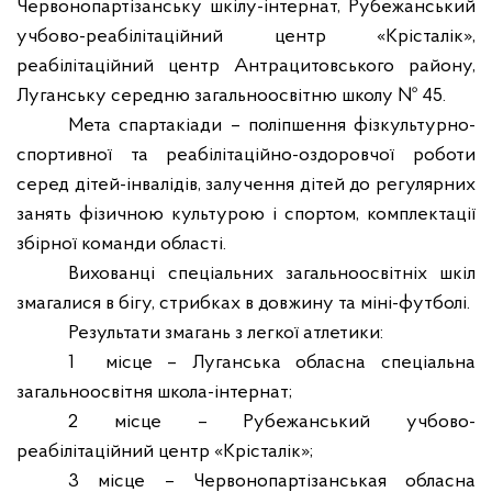
Червонопартізанську шкілу-інтернат, Рубежанський
учбово-реабілітаційний центр «Крісталік»,
реабілітаційний центр Антрацитовського району,
Луганську середню загальноосвітню школу № 45.
Мета спартакіади – поліпшення фізкультурно-
спортивної та реабілітаційно-оздоровчої роботи
серед дітей-інвалідів, залучення дітей до регулярних
занять фізичною культурою і спортом, комплектації
збірної команди області.
Вихованці спеціальних загальноосвітніх шкіл
змагалися в бігу, стрибках в довжину та міні-футболі.
Результати змагань з легкої атлетики:
1
місце – Луганська обласна спеціальна
загальноосвітня школа-інтернат;
2 місце – Рубежанський учбово-
реабілітаційний центр «Крісталік»;
3 місце – Червонопартізанськая обласна