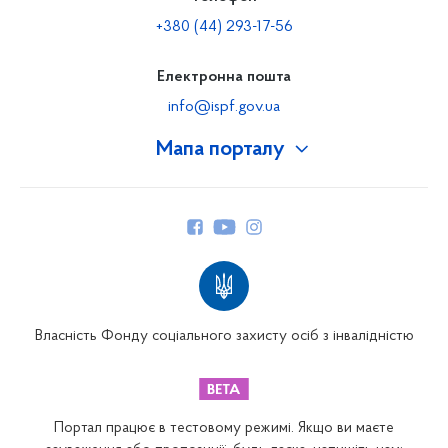
+380 (44) 293-17-56
Електронна пошта
info@ispf.gov.ua
Мапа порталу
Про Фонд
Керівництво
Структура Фонду
Територіальні відділення
Вінницьке відділення
Волинське відділення
Власність Фонду соціального захисту осіб з інвалідністю
Дніпропетровське відділення
Донецьке відділення
Житомирське відділення
Портал працює в тестовому режимі. Якщо ви маєте
Закарпатське відділення