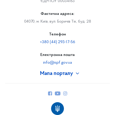
ЄДРПОУ 00034163
Фактична адреса:
04070, м. Київ, вул. Боричів Тік, буд. 28
Телефон
+380 (44) 293-17-56
Електронна пошта
info@ispf.gov.ua
Мапа порталу
Про Фонд
Керівництво
Структура Фонду
Територіальні відділення
Вінницьке відділення