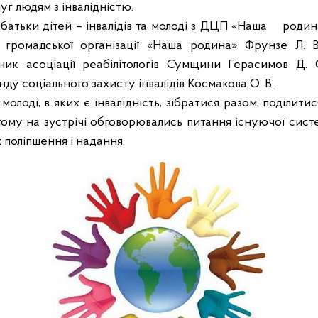
уг людям з інвалідністю.
 батьки дітей – інвалідів та молоді з ДЦП «Наша
родина
а громадської організації «Наша родина» Фрунзе Л. В
ник асоціації реабілітологів Сумщини Герасимов Д. 
ду соціального захисту інвалідів Космакова О. В.
 молоді, в яких є інвалідність, зібратися разом, поділит
 тому на зустрічі обговорювались питання існуючої систе
х поліпшення і надання.