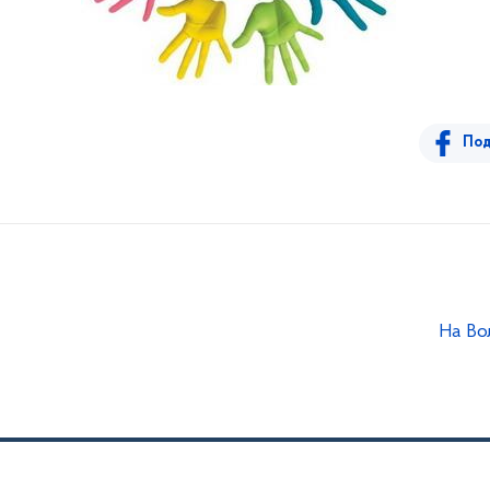
Под
На Во