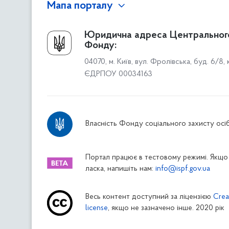
Мапа порталу
Про Фонд
Юридична адреса Центральног
Фонду:
Керівництво
04070, м. Київ, вул. Фролівська, буд. 6/8,
Структура Фонду
ЄДРПОУ 00034163
Територіальні відділення
Вінницьке відділення
Волинське відділення
Власність Фонду соціального захисту осіб
Дніпропетровське відділення
Донецьке відділення
Житомирське відділення
Портал працює в тестовому режимі. Якщо 
ласка, напишіть нам:
info@ispf.gov.ua
Закарпатське відділення
Запорізьке відділення
Весь контент доступний за ліцензією
Crea
Івано-Франківське відділення
license
, якщо не зазначено інше. 2020 рік
Київське міське відділення