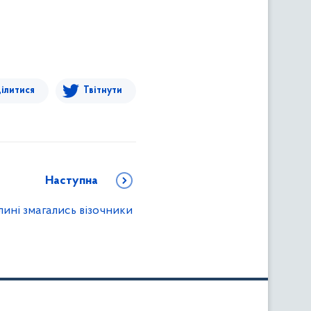
ілитися
Твітнути
Наступна
лині змагались візочники