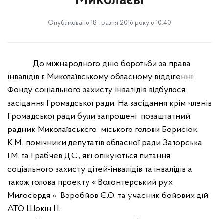
Миколаєві
Опубліковано 18 травня 2016 року о 10:40
До міжнародного дню боротьби за права
інвалідів в Миколаївському обласному відділенні
Фонду соціального захисту інвалідів відбулося
засідання Громадської ради. На засідання крім членів
Громадської ради були запрошені
позаштатний
радник Миколаївського
міського голови Борисюк
К.М., помічники депутатів обласної ради Заторська
І.М. та Грабчев Д.С., які опікуються питання
соціального захисту дітей-інвалідів та інвалідів а
також голова проекту « Волонтерський рух
Милосердя »
Воробйов Є.О. та учасник бойових дій
АТО Шокін І.І.