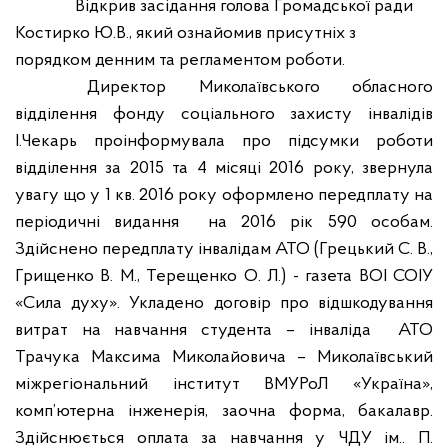
Відкрив засідання голова Громадської ради
Костирко Ю.В., який ознайомив присутніх з
порядком денним та регламентом роботи.
Директор Миколаївського обласного
відділення фонду соціального захисту інвалідів
І.Чекарь проінформувала про підсумки роботи
відділення за 2015 та 4 місяці 2016 року, звернула
увагу що у
1 кв. 2016 року оформлено передплату на
періодичні видання
на 2016 рік 590 особам.
Здійснено передплату інвалідам АТО (Грецький С. В.,
Грищенко В. М., Терещенко О. Л.) - газета ВОІ СОІУ
«Сила духу». Укладено договір про відшкодування
витрат на навчання студента – інваліда
АТО
Трачука Максима Миколайовича – Миколаївський
міжрегіональний інститут ВМУРоЛ «Україна»,
комп’ютерна інженерія, заочна форма, бакалавр.
Здійснюється оплата за навчання у ЧДУ ім.. П.