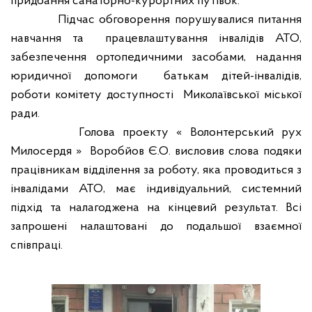
придбання санаторно-курортних путівок.
Підчас обговорення порушувалися питання
навчання та
працевлаштування інвалідів АТО,
забезпечення ортопедичними засобами, надання
юридичної допомоги
батькам дітей-інвалідів,
роботи комітету доступності
Миколаївської міської
ради.
Голова проекту « Волонтерський рух
Милосердя »
Воробйов Є.О. висловив слова подяки
працівникам відділення за роботу, яка проводиться з
інвалідами АТО, має індивідуальний, системний
підхід та налагоджена на кінцевий результат. Всі
запрошені налаштовані до подальшої взаємної
співпраці.