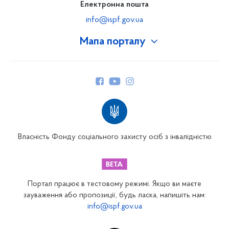
Електронна пошта
info@ispf.gov.ua
Мапа порталу
Про Фонд
Керівництво
Структура Фонду
Територіальні відділення
Вінницьке відділення
Волинське відділення
Власність Фонду соціального захисту осіб з інвалідністю
Дніпропетровське відділення
Донецьке відділення
Житомирське відділення
Портал працює в тестовому режимі. Якщо ви маєте
Закарпатське відділення
зауваження або пропозиції, будь ласка, напишіть нам:
info@ispf.gov.ua
Запорізьке відділення
Івано-Франківське відділення