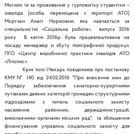
Могили та за проживання у гуртожитку студентки –
інваліда (особа, переміщена з території АТО)
Мкртчан Анаіт Норіковни, яка навчається за
спеціальністю «Соціальна робота»,
випуск 2016
року.
В квітні 2016р. була працевлаштована на
посаду менеджер зі збуту поліграфічної продукції,
ПГО «Центр виробничої практики інвалідів АТО
«Літопис».
Крім того І.Чекарь повідомила про постанову
КМУ
№ 140 від 24.02.2016 "Про внесення змін до
Порядку забезпечення санаторно-курортними
путівками деяких категорій громадян структурними
підрозділами з питань соціального захисту
населення районних, держадміністрацій,
виконавчими органами міських рад",
та збільшення
фінансування управлінь соціального захисту для