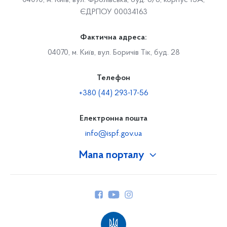
04070, м. Київ, вул. Фролівська, буд. 6/8, корпус 15А,
ЄДРПОУ 00034163
Фактична адреса:
04070, м. Київ, вул. Боричів Тік, буд. 28
Телефон
+380 (44) 293-17-56
Електронна пошта
info@ispf.gov.ua
Мапа порталу
Про Фонд
Керівництво
Структура Фонду
Територіальні відділення