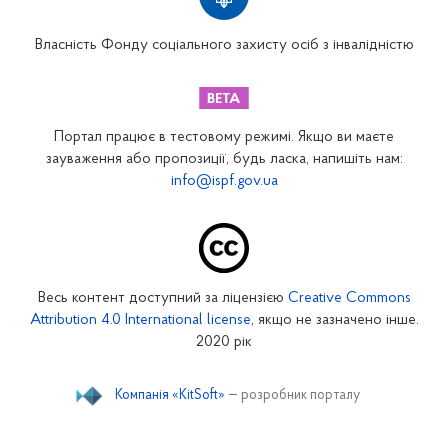
Вінницьке відділення
Волинське відділення
Власність Фонду соціального захисту осіб з інвалідністю
Дніпропетровське відділення
Донецьке відділення
Житомирське відділення
Портал працює в тестовому режимі. Якщо ви маєте
Закарпатське відділення
зауваження або пропозиції, будь ласка, напишіть нам:
info@ispf.gov.ua
Запорізьке відділення
Івано-Франківське відділення
Київське міське відділення
Київське обласне відділення
Весь контент доступний за ліцензією
Creative Commons
Кіровоградське відділення
Attribution 4.0 International license
, якщо не зазначено інше.
Луганське відділення
2020 рік
Львівське відділення
Компанія «KitSoft»
— розробник порталу
Миколаївське відділення
Одеське відділення