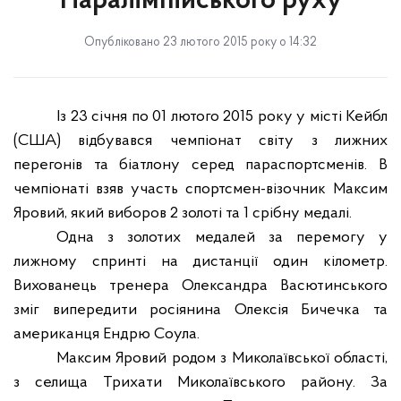
Паралімпійського руху
Опубліковано 23 лютого 2015 року о 14:32
Із 23 січня по 01 лютого 2015 року у місті Кейбл
(США) відбувався чемпіонат світу з лижних
перегонів та біатлону серед параспортсменів. В
чемпіонаті взяв участь спортсмен-візочник Максим
Яровий, який виборов 2 золоті та 1 срібну медалі.
Одна з золотих медалей за перемогу у
лижному спринті на дистанції один кілометр.
Вихованець тренера Олександра Васютинського
зміг випередити росіянина Олексія Бичечка та
американця Ендрю Соула.
Максим Яровий родом з Миколаївської області,
з селища Трихати Миколаївського району. За