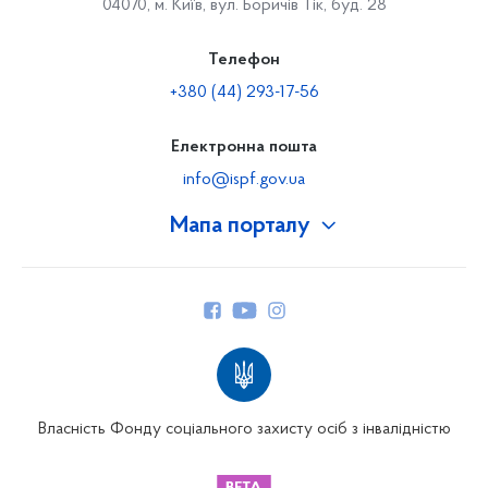
04070, м. Київ, вул. Боричів Тік, буд. 28
Телефон
+380 (44) 293-17-56
Електронна пошта
info@ispf.gov.ua
Мапа порталу
Про Фонд
Керівництво
Структура Фонду
Територіальні відділення
Вінницьке відділення
Волинське відділення
Власність Фонду соціального захисту осіб з інвалідністю
Дніпропетровське відділення
Донецьке відділення