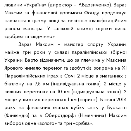
людини «Україна» (директор – Р.Вдовиченко). Зараз
Максим за фінансової допомоги Фонду продовжує
навчання в цьому вищі за освітньо-кваліфікаційним
рівнем магістра. У заліковій книжці оцінки лише
«добре» та «відмінно».
Зараз Максим – майстер спорту України,
майже три роки у складі паралімпійської збірної
України. Варто відзначити, що за плечима у Максима
Ярового чимало перемог та здобутків, зокрема на ХІ
Параолімпійських іграх в Сочі: 2 місце в змаганнях з
біатлону на
7,5 км
(індивідуальна гонка); 2 місце у
лижних перегонах на
10 км
(індивідуальна гонка); 3
місце у лижних перегонах
1 км
(спринт). В січні 2014
року на фінальних етапах кубку світу у Вуокатті
(Фінляндія) та в Оберстдорфі (Німеччина) Максим
виборов одне «золото» та три «срібла».