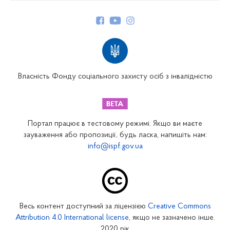
Керівництво
Структура Фонду
Територіальні відділення
Вінницьке відділення
Волинське відділення
Власність Фонду соціального захисту осіб з інвалідністю
Дніпропетровське відділення
Донецьке відділення
Житомирське відділення
Портал працює в тестовому режимі. Якщо ви маєте
Закарпатське відділення
зауваження або пропозиції, будь ласка, напишіть нам:
info@ispf.gov.ua
Запорізьке відділення
Івано-Франківське відділення
Київське міське відділення
Київське обласне відділення
Весь контент доступний за ліцензією
Creative Commons
Кіровоградське відділення
Attribution 4.0 International license
, якщо не зазначено інше.
Луганське відділення
2020 рік