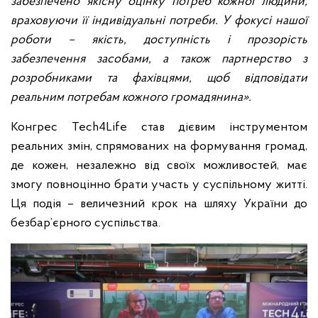
забезпечено якісну
оцінку потреб кожної людини,
враховуючи її індивідуальні потреби. У фокусі нашої
роботи – якість, доступність і прозорість
забезпечення засобами, а також партнерство з
розробниками та фахівцями, щоб відповідати
реальним потребам кожного громадянина».
Конгрес Tech4Life став дієвим інструментом
реальних змін, спрямованих на формування громад,
де кожен, незалежно від своїх можливостей, має
змогу повноцінно брати участь у суспільному житті.
Ця подія – величезний крок на шляху України до
безбар’єрного суспільства.