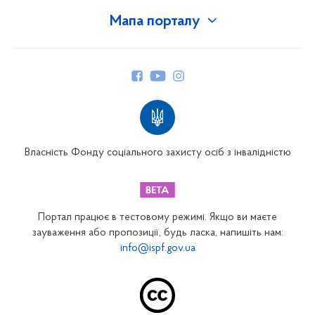
Мапа порталу
Про Фонд
Керівництво
Структура Фонду
Територіальні відділення
Вінницьке відділення
Волинське відділення
Власність Фонду соціального захисту осіб з інвалідністю
Дніпропетровське відділення
Донецьке відділення
Житомирське відділення
Портал працює в тестовому режимі. Якщо ви маєте
Закарпатське відділення
зауваження або пропозиції, будь ласка, напишіть нам:
info@ispf.gov.ua
Запорізьке відділення
Івано-Франківське відділення
Київське міське відділення