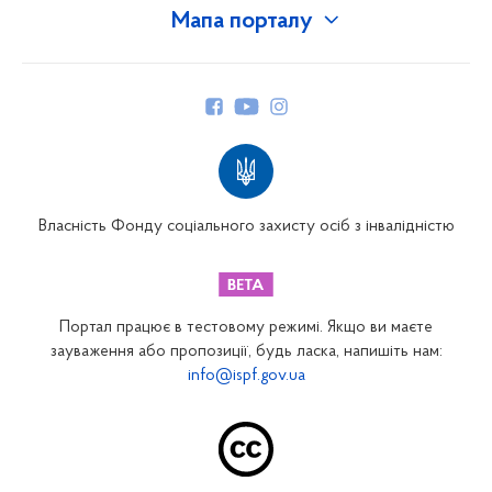
Мапа порталу
Про Фонд
Керівництво
Структура Фонду
Територіальні відділення
Вінницьке відділення
Волинське відділення
Власність Фонду соціального захисту осіб з інвалідністю
Дніпропетровське відділення
Донецьке відділення
Житомирське відділення
Портал працює в тестовому режимі. Якщо ви маєте
Закарпатське відділення
зауваження або пропозиції, будь ласка, напишіть нам:
info@ispf.gov.ua
Запорізьке відділення
Івано-Франківське відділення
Київське міське відділення
Київське обласне відділення