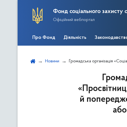
Фонд соціального захисту о
Офіційний вебпортал
Про Фонд
Діяльність
Законодавств
Новини
Громадська організація «Соціальна синергія»: «Просвітницька кампанія на п
Громад
«Просвітниць
й попереджен
або