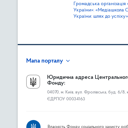
Громадська організація 
України»: «Медіашкола С
України: шлях до успіху»
Мапа порталу
Про Фонд
Юридична адреса Центральног
Фонду:
Керівництво
04070, м. Київ, вул. Фролівська, буд. 6/8,
Структура Фонду
ЄДРПОУ 00034163
Територіальні відділення
Вінницьке відділення
Волинське відділення
Власність Фонду соціального захисту осіб
Дніпропетровське відділення