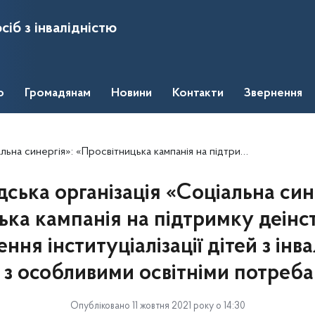
сіб з інвалідністю
о
Громадянам
Новини
Контакти
Звернення
ідтримку деінституціалізації й попередження інституціалізації дітей з інвалідністю та/або з особливими освітніми потребами»
ська організація «Соціальна син
ка кампанія на підтримку деінст
ня інституціалізації дітей з інв
 з особливими освітніми потреб
Опубліковано 11 жовтня 2021 року о 14:30