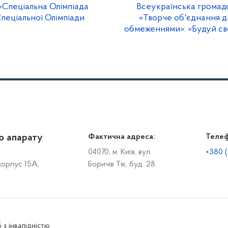
«Спеціальна Олімпіада
Всеукраїнська громадсь
пеціальної Олімпіади
«Творче об'єднання ді
обмеженнями»: «Будуй св
о апарату
Громадянам
Фактична адреса:
Теле
Дія
Доступ до публічної інформації
Робо
04070, м. Київ, вул.
+380 (
 корпус 15А,
Боричів Тік, буд. 28
Звіти щодо роботи із запитами на отримання публічної
С
інформації
Р
Звернення громадян
с
Графік особистого прийому громадян
С
о
Електронне звернення
 з інвалідністю