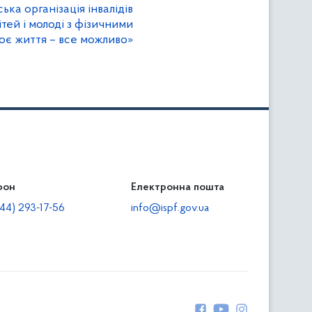
ка організація інвалідів
тей і молоді з фізичними
оє життя – все можливо»
фон
льність
Електронна пошта
тодавцям
44) 293-17-56
info@ispf.gov.ua
плата адміністративно-господарських санкцій
еквізити для сплати адміністративно-господарських
анкцій та/або пені
прияння зайнятості та створенню робочих місць для
сіб з інвалідністю