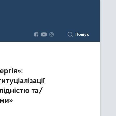
Пошук
ергія»:
итуціалізації
алідністю та/
ами»