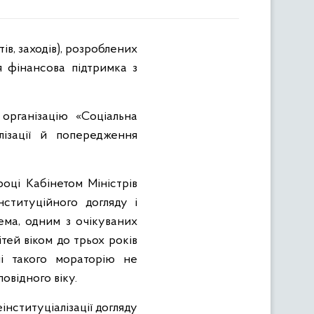
в, заходів), розроблених
я фінансова підтримка з
організацію «Соціальна
лізації й попередження
році Кабінетом Міністрів
ституційного догляду і
рема, одним з очікуваних
тей віком до трьох років
ні такого мораторію не
овідного віку.
нституціалізації догляду