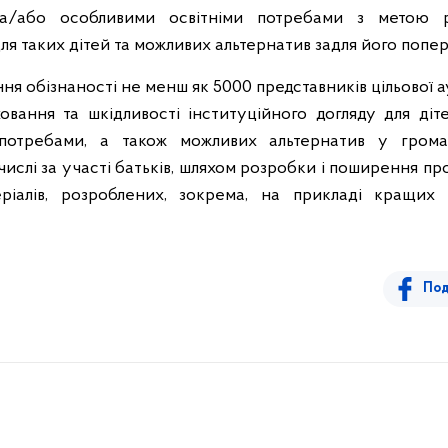
та/або особливими освітніми потребами з метою ро
для таких дітей та можливих альтернатив задля його попе
ня обізнаності не менш як 5000 представників цільової а
овання та шкідливості інституційного догляду для діт
 потребами, а також можливих альтернатив у гром
у числі за участі батьків, шляхом розробки і поширення п
ріалів, розроблених, зокрема, на прикладі кращих 
Под