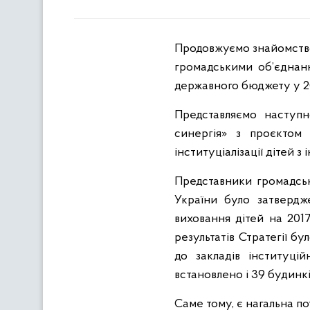
Продовжуємо знайомство 
громадськими об’єднанн
державного бюджету у 20
Представляємо наступн
синергія» з проєктом 
інституціалізації дітей 
Представники громадсько
України було затвердж
виховання дітей на 2017
результатів Стратегії б
до закладів інституці
встановлено і 39 будинк
Саме тому, є нагальна п