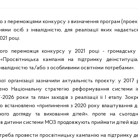
з переможцями конкурсу з визначення програм (проекті
ями осіб з інвалідністю, для реалізації яких надаєтьс
21 році.
ого переможця конкурсу у 2021 році - громадську 
«Просвітницька кампанія на підтримку деінституціа
з інвалідністю та/або з особливими освітніми потребами».
ї організації зазначили актуальність проєкту: у 2017 
ено Національну стратегію реформування системи ін
-2026 роки та план заходів з реалізації її І етапу. Зок
уло встановлено «припинення з 2020 року влаштування ді
йного догляду та виховання дітей», проте на сьогод
ів дитини системи МОЗ продовжують приймати дітей відп
отреба провести просвітницьку кампанію на підтримку деі