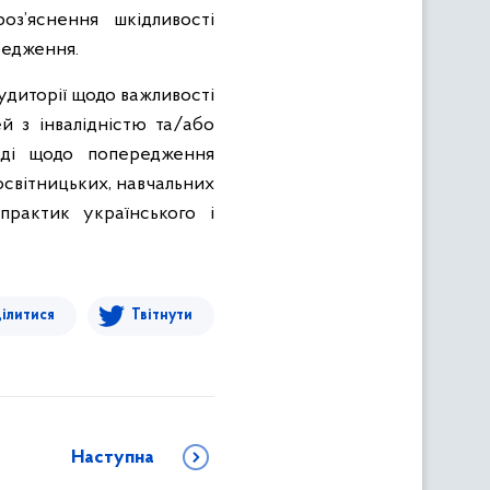
з’яснення шкідливості
редження.
удиторії щодо важливості
ей з інвалідністю та/або
аді щодо попередження
росвітницьких, навчальних
практик українського і
ілитися
Твітнути
Наступна