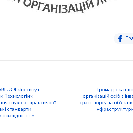
Под
 «ВГООІ «Інститут
Громадська спі
их Технологій»:
організацій осіб з ін
ення науково-практичної
транспорту та об’єкті
ькі стандарти
інфраструктури 
 інвалідністю»