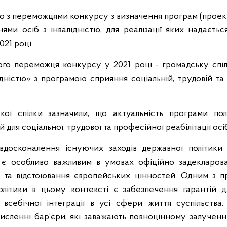
з переможцями конкурсу з визначення програм (проекті
ями осіб з інвалідністю, для реалізації яких надаєтьс
21 році.
го переможця конкурсу у 2021 році - громадську спіл
лідністю» з програмою сприяння соціальній, трудовій та 
кої спілки зазначили, що актуальність програми пол
ля соціальної, трудової та професійної реабілітації осіб 
вдосконалення існуючих заходів державної політики
є особливо важливим в умовах офіційно задекларов
 та відстоювання європейських цінностей. Одним з п
політики в цьому контексті є забезпечення гарантій 
всебічної інтеграції в усі сфери життя суспільства.
исленні бар’єри, які заважають повноцінному залученню