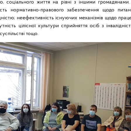
го, соціального життя на рівні з іншими громадянами
сть нормативно-правового забезпечення щодо питань
алідністю; неефективність існуючих механізмів щодо прац
сутність цілісної культури сприйняття осіб з інвалідніс
суспільстві тощо.