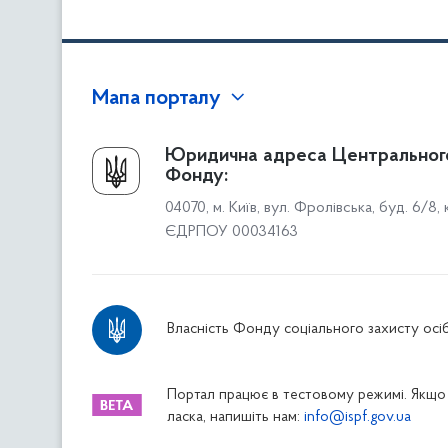
Мапа порталу
Про Фонд
Юридична адреса Центральног
Фонду:
Керівництво
04070, м. Київ, вул. Фролівська, буд. 6/8,
Структура Фонду
ЄДРПОУ 00034163
Територіальні відділення
Вінницьке відділення
Волинське відділення
Власність Фонду соціального захисту осіб
Дніпропетровське відділення
Донецьке відділення
Житомирське відділення
Портал працює в тестовому режимі. Якщо 
ласка, напишіть нам:
info@ispf.gov.ua
Закарпатське відділення