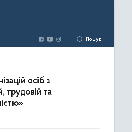
Пошук
ізацій осіб з
, трудовій та
ністю»