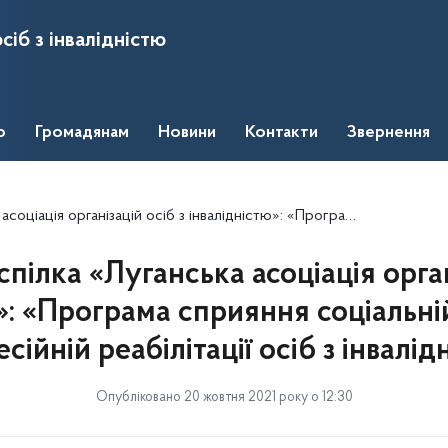
сіб з інвалідністю
о
Громадянам
Новини
Контакти
Звернення
валідністю»: «Програма сприяння соціальній, трудовій та професійній реабілітації осіб з інвалідністю»
пілка «Луганська асоціація орган
»: «Програма сприяння соціальній
сійній реабілітації осіб з інвалід
Опубліковано 20 жовтня 2021 року о 12:30