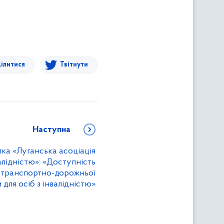
ілитися
Твітнути
Наступна
лка «Луганська асоціація
валідністю»: «Доступність
в транспортно-дорожньої
для осіб з інвалідністю»