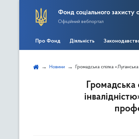
Фонд соціального захисту о
Офіційний вебпортал
Про Фонд
Діяльність
Законодавств
Новини
Громадська спілка «Луганська асоціація організацій осіб з ін
Громадська с
інвалідністю
профе