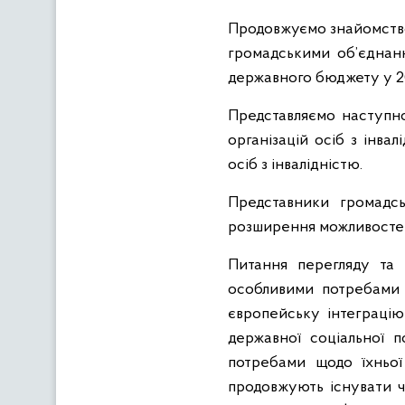
Продовжуємо знайомство 
громадськими об’єднанн
державного бюджету у 20
Представляємо наступно
організацій осіб з інва
осіб з інвалідністю.
Представники громадсь
розширення можливостей д
Питання перегляду та 
особливими потребами 
європейську інтеграцію
державної соціальної 
потребами щодо їхньої 
продовжують існувати ч