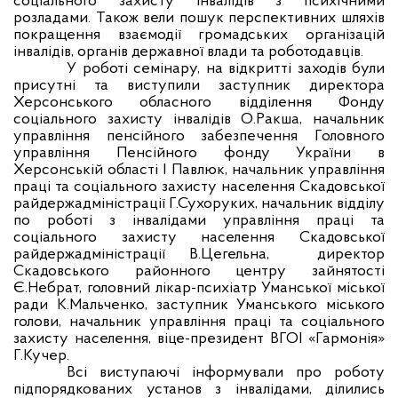
соціального захисту інвалідів з психічними
розладами. Також вели пошук перспективних шляхів
покращення взаємодії громадських організацій
інвалідів, органів державної влади та роботодавців.
У роботі семінару, на відкритті заходів були
присутні та виступили заступник директора
Херсонського обласного відділення Фонду
соціального захисту інвалідів О.Ракша, начальник
управління пенсійного забезпечення Головного
управління Пенсійного фонду України в
Херсонській області І Павлюк, начальник управління
праці та соціального захисту населення Скадовської
райдержадміністрації Г.Сухоруких, начальник відділу
по роботі з інвалідами управління праці та
соціального захисту населення Скадовської
райдержадміністрації В.Цегельна,
директор
Скадовського районного центру зайнятості
Є.Небрат, головний лікар-психіатр Уманської міської
ради К.Мальченко, заступник Уманського міського
голови, начальник управління праці та соціального
захисту населення, віце-президент ВГОІ «Гармонія»
Г.Кучер.
Всі виступаючі інформували про роботу
підпорядкованих установ з інвалідами, ділились