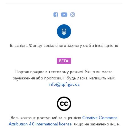
Про Фонд
Керівництво
Структура Фонду
Територіальні відділення
Вінницьке відділення
Волинське відділення
Власність Фонду соціального захисту осіб з інвалідністю
Дніпропетровське відділення
Донецьке відділення
Житомирське відділення
Портал працює в тестовому режимі. Якщо ви маєте
Закарпатське відділення
зауваження або пропозиції, будь ласка, напишіть нам:
info@ispf.gov.ua
Запорізьке відділення
Івано-Франківське відділення
Київське міське відділення
Київське обласне відділення
Весь контент доступний за ліцензією
Creative Commons
Кіровоградське відділення
Attribution 4.0 International license
, якщо не зазначено інше.