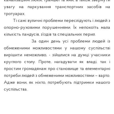
каналізаційні люки, траншеї та ями, а також звернути
увагу на паркування транспортних засобів на
тротуарах.
Ті самі вуличні проблеми переслідують і людей з
опорно-руховими порушеннями. Їх непокоїть мала
кількість пандусів, з’їздів та спеціальних перил.
З
а один день усі проблеми людей
і
з
обмеженими можливостями у нашому суспільстві
вирішити неможливо, - зійшлися на думці учасники
круглого столу. Проте, нагадувати як владі, так і
простим громадянам про становище та елементарні
потреби людей з обмеженими можливостями – варто.
Адже вони, як ніхто, потребують підтримки нашого
суспільства.