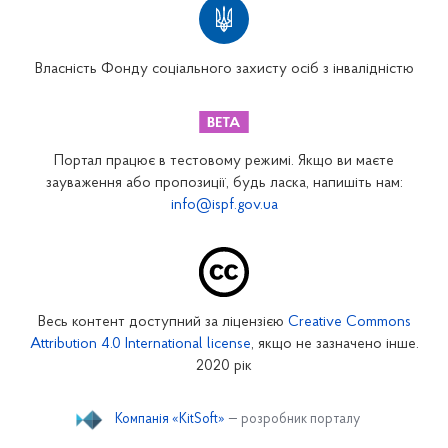
Вінницьке відділення
Волинське відділення
Власність Фонду соціального захисту осіб з інвалідністю
Дніпропетровське відділення
Донецьке відділення
Житомирське відділення
Портал працює в тестовому режимі. Якщо ви маєте
Закарпатське відділення
зауваження або пропозиції, будь ласка, напишіть нам:
info@ispf.gov.ua
Запорізьке відділення
Івано-Франківське відділення
Київське міське відділення
Київське обласне відділення
Весь контент доступний за ліцензією
Creative Commons
Кіровоградське відділення
Attribution 4.0 International license
, якщо не зазначено інше.
Луганське відділення
2020 рік
Львівське відділення
Компанія «KitSoft»
— розробник порталу
Миколаївське відділення