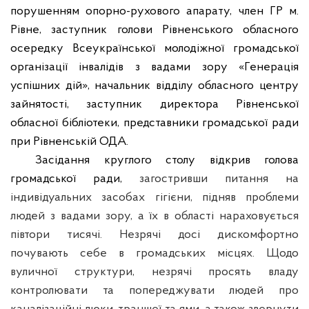
порушенням опорно-рухового апарату, член ГР м.
Рівне
,
заступник голови Рівненського обласного
осередку Всеукраїнської молодіжної громадської
організації інвалідів з
вадами зору «Генерація
успішних дій»
,
начальник відділу обласного центру
зайнятості
,
заступник директора Рівненської
обласної бібліотеки
, п
редставники громадської ради
при Рівненській ОДА
.
Засідання круглого столу відкрив голова
громадської ради,
загостривши питання на
індивідуальних засобах гігієни, підняв проблеми
людей з вадами зору, а їх в області нараховується
півтори тисячі. Незрячі досі дискомфортно
почувають себе в громадських місцях.
Щодо
вуличної структури, незрячі просять владу
контролювати та попереджувати людей про