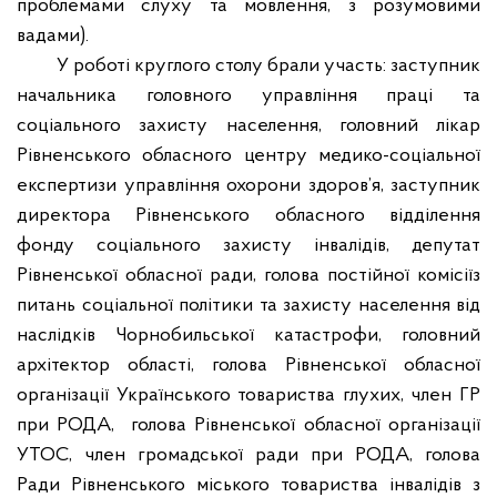
проблемами слуху та мовлення, з розумовими
вадами).
У роботі круглого столу брали участь: заступник
начальника головного управління
праці та
соціального захисту населення
,
головний лікар
Рівненського обласного центру медико-соціальної
експертизи управління охорони здоров’я
,
заступник
директора Рівненського обласного відділення
фонду соціального захисту інвалідів
,
депутат
Рівненської обласної ради, голова постійної комісіїз
питань соціальної політики та захисту населення від
наслідків Чорнобильської катастрофи
,
головний
архітектор області
,
голова Рівненської обласної
організації Українського товариства глухих, член ГР
при РОДА
,
голова Рівненської обласної організації
У
ТОС
, член громадської ради при РОДА
,
голова
Ради Рівненського міського товариства інвалідів з