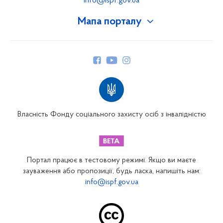
info@ispf.gov.ua
Мапа порталу
Про Фонд
Керівництво
Структура Фонду
Територіальні відділення
Вінницьке відділення
Волинське відділення
Власність Фонду соціального захисту осіб з інвалідністю
Дніпропетровське відділення
Донецьке відділення
Житомирське відділення
Портал працює в тестовому режимі. Якщо ви маєте
Закарпатське відділення
зауваження або пропозиції, будь ласка, напишіть нам:
info@ispf.gov.ua
Запорізьке відділення
Івано-Франківське відділення
Київське міське відділення