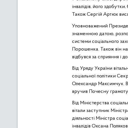
інвалідів, його здобутки
Також Сергій Артюх висл
Уповноважений Президент
знаменною датою, розпов
системи соціального зах
Порошенка. Також він на
відбувся за сприяння і д
Від Уряду України вітал
соціальної політики Секр
Олександр Максимчук. Ві
вручив Почесну грамоту 
Від Міністерства соціаль
вітали заступник Мініст
діяльності Міністра соц
інвалідів Оксана Поляко