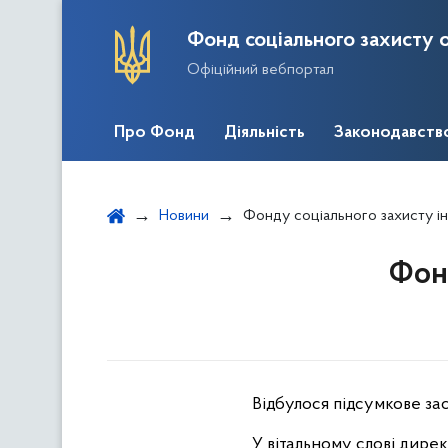
Фонд соціального захисту о
Офіційний вебпортал
Про Фонд
Діяльність
Законодавств
Новини
Фонду соціального захисту інв
Фонд
Відбулося підсумкове зас
У вітальному слові дире