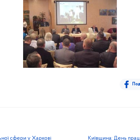
Под
ьної сфери у Харкові
Київщина: День прац