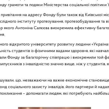
ду грамоти та подяки Міністерства соціальної політики 
привітання на адресу Фонду були також від Київської місь
слідного інституту протезування, протезобудування та в
р якого Антоніна Салєєва виокремила ефективну багато
ня.
го відкритого університету розвитку людини «Україна»
ість студентів із фізичними вадами здоров»я, які навчал
вали Фонду за багаторічну співпрацю і виокремили той фа
ипускників з інвалідністю значно вище, ніж у студентів, 
олошували, що, незважаючи на важке економічне становище
нд соціального захисту інвалідів, його партнери й надал
покликання – допомагати людям, які потребують найбільш