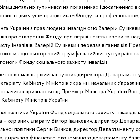
, більш детально зупинився на показниках і досягненнях в 
овив подяку усім працівникам Фонду за професіоналізм, 
а України з прав людей з інвалідністю Валерій Сушкевич,
ів про створення Фонду, про перші нелегкі кроки та над
исту інвалідів. Валерій Сушкевич передав вітання від Пр
голосив, що цьогорічний тріумфальний виступ українськи
опомоги Фонду соціального захисту інвалідів.
ьне слово мав перший заступник директора Департаменту
етаріату Кабінету Міністрів України, начальник Управлін
н зачитав привітання від Прем»єр-Міністра України Вол
Кабінету Міністрів України.
ної політики України Фонд соціального захисту інвалідів
ра – керівник апарату Віктор Іванкевич, директор Депар
іальної політики Сергій Бичков, директор Департаменту с
ва, директор фінансово-економічного департаменту Вале