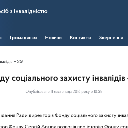
сіб з інвалідністю
о
Громадянам
Новини
Контакти
Звернення
алідів – 25!
у соціального захисту інвалідів 
Опубліковано 11 листопада 2016 року о 10:38
ідання Ради директорів Фонду соціального захисту інвалі
ктор Фонду Сергій Артюх розповів про історію Фонду соц