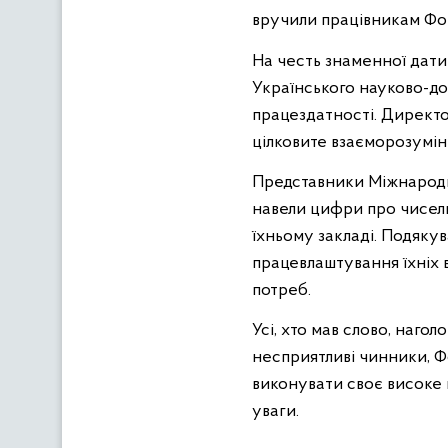
вручили працівникам Фон
На честь знаменної дати 
Українського науково-до
працездатності. Директо
цілковите взаєморозумін
Представники Міжнародно
навели цифри про чисельн
їхньому закладі. Подяку
працевлаштування їхніх в
потреб.
Усі, хто мав слово, наг
несприятливі чинники, Фо
виконувати своє високе 
уваги.