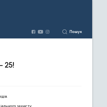
Пошук
– 25!
дів.
іального захисту