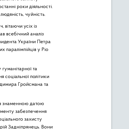
останні роки діяльності.
людяність, чуйність.
 вітаючи усіх із
ав всебічний аналіз
езидента України Петра
х паралімпійців у Ріо
 гуманітарної та
ня соціальної політики
одимира Гройсмана та
 із знаменною датою
таменту забезпечення
оціального захисту
рій Задніпрянець. Вони