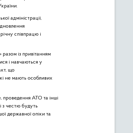
України.
кої адміністрації,
ідновлення
річну співпрацю і
 разом із привітанням
ися і навчаються у
кт, що
які не мають особливих
, проведення АТО та інші
і з честю будуть
ої державної опіки та