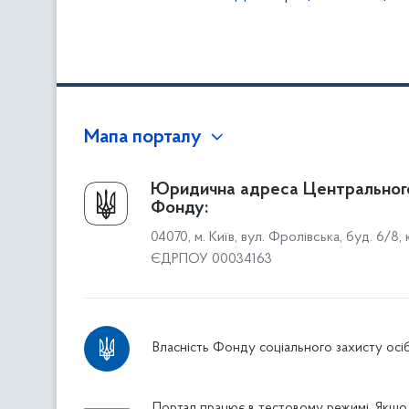
Мапа порталу
Про Фонд
Юридична адреса Центральног
Фонду:
Керівництво
04070, м. Київ, вул. Фролівська, буд. 6/8,
Структура Фонду
ЄДРПОУ 00034163
Територіальні відділення
Вінницьке відділення
Волинське відділення
Власність Фонду соціального захисту осіб
Дніпропетровське відділення
Донецьке відділення
Житомирське відділення
Портал працює в тестовому режимі. Якщо 